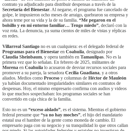
contrato ya adjudicado para distribuir despensas a través de la
Secretaría del Bienestar
. Al negarse, el programa fue cancelado de
golpe, le impusieron ocho meses de arraigo, quebraron su empresa y
ahora teme por su vida y la de su familia.
“Me pegaron en el
bolsillo y en mi entorno familiar… Tengo miedo”
, declaró con la
voz rota. La denuncia, ya suma cientos de miles de vistas y réplicas
en redes.
Villarreal Santiago
no es un cualquiera: es el delegado federal de
Programas para el Bienestar
en
Coahuila
, designado por
Claudia Sheinbaum
, y opera también en
Tamaulipas
. No es la
primera vez que lo señalan. En febrero de 2025, militantes de
Morena
en
Coahuila
lo acusaron de desviar recursos sociales para
promover a su pareja, la senadora
Cecilia Guadiana
, y a otros
aliados. Medios como
Proceso
y columnas de
Héctor de Mauleón
ya habían documentado irregularidades similares en contratos de
despensas. Hoy, el mismo empresario confirma con audios y videos
lo que muchos sospechaban: los programas sociales se han
convertido en caja chica de la familia.
Esto no es un
“exceso aislado”
, es el sistema. Mientras el gobierno
federal presume que
“ya no hay moches”
, el hijo del mandatario
estatal usa el hambre de la gente como moneda de cambio. El
empresario paga con su negocio y su tranquilidad lo que otros callan
por miedo. Si las autoridades federales y estatales no investigan de