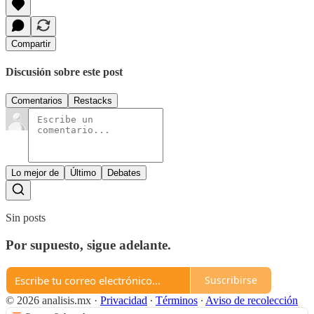
Compartir
Discusión sobre este post
Comentarios
Restacks
Lo mejor de
Último
Debates
Sin posts
Por supuesto, sigue adelante.
Suscribirse
© 2026 analisis.mx
·
Privacidad
∙
Términos
∙
Aviso de recolección