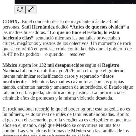
CDMX.-
En el concierto del 16 de mayo ante más de 23 mil
personas,
Saúl Hernández
dedicó
“Antes de que nos olviden”
a
las madres buscadoras.
“Lo que no hace el Estado, lo están
haciendo ellas”
, sentenció mientras las pantallas proyectaban
cruces, megáfonos y rostros de los colectivos. Un momento de rock
que se convirtió en protesta cruda contra la crisis que el gobierno de
la
4T
no ha podido —o querido— resolver.
México
supera los
132 mil desaparecidos
según el
Registro
Nacional
al corte de abril-mayo 2026, una cifra que el gobierno
intenta minimizar reclasificando casos y separando
“datos
insuficientes
”. Mientras las madres cavan fosas con sus propias
manos, enfrentan narcos y amenazan de autoridades, el Estado sigue
fallando en búsqueda, identificación y justicia. La ineficiencia es
criminal: años de promesas y la misma violencia desatada.
El rock nacional recordó lo que el poder ignora: esta tragedia no es
un número, es dolor real de miles de familias abandonadas. Bonito
el gesto en el escenario, pero la vergüenza es del gobierno que, tras
años en el mando, dejó que
México
se convirtiera en una fosa
común. Las verdaderas heroínas de
México
son las familias de los