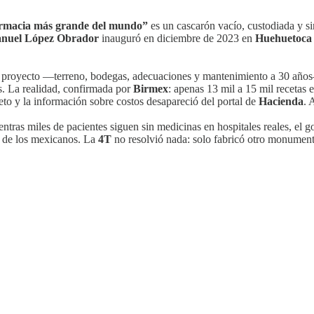
rmacia más grande del mundo”
es un cascarón vacío, custodiada y s
nuel López Obrador
inauguró en diciembre de 2023 en
Huehuetoca
del proyecto —terreno, bodegas, adecuaciones y mantenimiento a 30 años
s. La realidad, confirmada por
Birmex
: apenas 13 mil a 15 mil recetas 
to y la información sobre costos desapareció del portal de
Hacienda
. 
ntras miles de pacientes siguen sin medicinas en hospitales reales, el g
ud de los mexicanos. La
4T
no resolvió nada: solo fabricó otro monumento