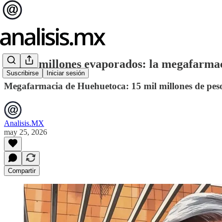
15 mil millones evaporados: la megafarm
Suscribirse
Iniciar sesión
Megafarmacia de Huehuetoca: 15 mil millones de peso
Analisis.MX
may 25, 2026
Compartir