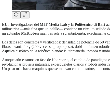
EU.-
Investigadores del
MIT Media Lab
y la
Politecnico di Bari
aca
milimétrica —más fina que un palillo— contiene un circuito sellado de 
un actuador
McKibben
mientras relaja su antagonista, exactamente co
Los datos son concretos y verificados: densidad de potencia de 50 va
fibras levanta 4 kg (200 veces su propio peso), dobla un brazo robót
Aquiles
histórico de la robótica blanda: la “fontanería” pesada y ruid
Aunque aún estamos en fase de laboratorio, el cambio de paradigma es 
revolucionar prótesis naturales, exoesqueletos diarios y robots industr
Un paso más hacia máquinas que se muevan como nosotros, no contra