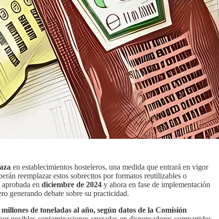
taza
en establecimientos hosteleros, una medida que entrará en vigor
eberán reemplazar estos sobrecitos por formatos reutilizables o
a, aprobada en
diciembre de 2024
y ahora en fase de implementación
ero generando debate sobre su practicidad.
millones de toneladas al año, según datos de la Comisión
por posibles contaminaciones cruzadas en dispensadores compartidos,