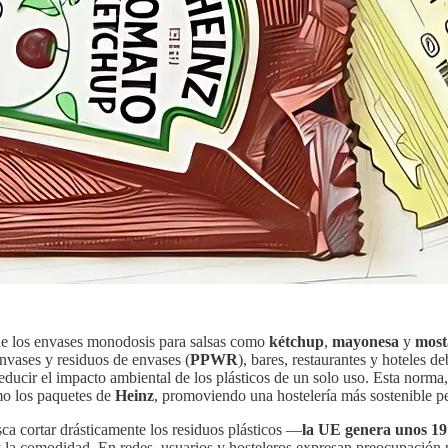
de los envases monodosis para salsas como
kétchup
,
mayonesa
y
mos
nvases y residuos de envases (
PPWR
), bares, restaurantes y hoteles d
reducir el impacto ambiental de los plásticos de un solo uso. Esta norm
mo los paquetes de
Heinz
, promoviendo una hostelería más sostenible p
sca cortar drásticamente los residuos plásticos —
la UE genera unos 19 
 la comodidad. En redes, usuarios y hosteleros expresan preocupación 