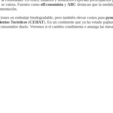
d se valora. Fuentes como
elEconomista
y
ABC
destacan que la medida 
imentación.
ciones en embalaje biodegradable, pero también elevar costos para
pym
entos Turísticos
(
CEHAT
). En un continente que ya ha vetado pajitas
del consumidor diario. Veremos si el cambio condimenta o amarga las mes