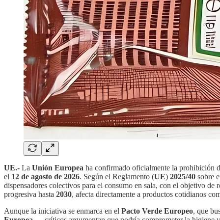
UE.-
La
Unión Europea
ha confirmado oficialmente la prohibición 
el
12 de agosto de 2026
. Según el Reglamento (
UE
)
2025/40
sobre e
dispensadores colectivos para el consumo en sala, con el objetivo de 
progresiva hasta
2030
, afecta directamente a productos cotidianos co
Aunque la iniciativa se enmarca en el
Pacto Verde Europeo
, que bu
Europea
—, críticos argumentan que podría comprometer la higiene y