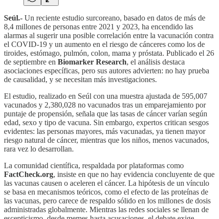
Seúl.-
Un reciente estudio surcoreano, basado en datos de más de
8,4 millones de personas entre 2021 y 2023, ha encendido las
alarmas al sugerir una posible correlación entre la vacunación contra
el COVID-19 y un aumento en el riesgo de cánceres como los de
tiroides, estómago, pulmón, colon, mama y próstata. Publicado el 26
de septiembre en
Biomarker Research
, el análisis destaca
asociaciones específicas, pero sus autores advierten: no hay prueba
de causalidad, y se necesitan más investigaciones.
El estudio, realizado en Seúl con una muestra ajustada de 595,007
vacunados y 2,380,028 no vacunados tras un emparejamiento por
puntaje de propensión, señala que las tasas de cáncer varían según
edad, sexo y tipo de vacuna. Sin embargo, expertos critican sesgos
evidentes: las personas mayores, más vacunadas, ya tienen mayor
riesgo natural de cáncer, mientras que los niños, menos vacunados,
rara vez lo desarrollan.
La comunidad científica, respaldada por plataformas como
FactCheck.org
, insiste en que no hay evidencia concluyente de que
las vacunas causen o aceleren el cáncer. La hipótesis de un vínculo
se basa en mecanismos teóricos, como el efecto de las proteínas de
las vacunas, pero carece de respaldo sólido en los millones de dosis
administradas globalmente. Mientras las redes sociales se llenan de
escepticismo, desde memes hasta acusaciones, el debate exige