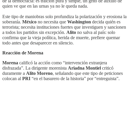
de la democracia: es traición pura y simple, un grito de auxilio de
quien ve que en las urnas ya no le queda nada.
Este tipo de maniobras solo profundiza la polarización y erosiona la
soberanía.
México
no necesita que
Washington
decida quién es
terrorista; necesita instituciones fuertes que investiguen y sancionen
a todos los partidos sin excepción.
Alito
no salva al país: solo
confirma que la vieja política, herida de muerte, prefiere quemar
todo antes que desaparecer en silencio.
Reacción de Morena
Morena
calificó la acción como “intervención extranjera
disfrazada”. La dirigente morenista
Ariadna Montiel
criticó
duramente a
Alito Moreno
, señalando que este tipo de peticiones
colocan al
PRI
“en el basurero de la historia” por “entreguista”.