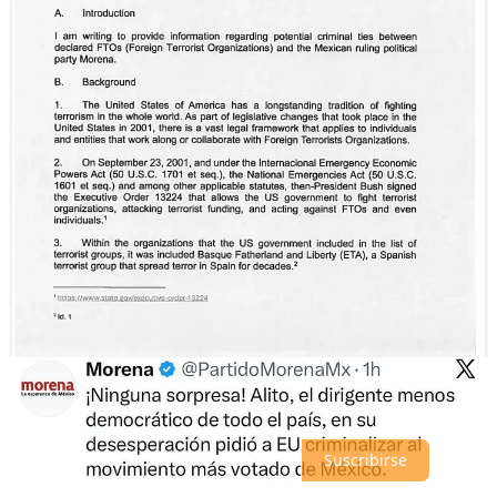
Compartir
Discusión sobre este post
Comentarios
Restacks
Lo mejor de
Último
Debates
Sin posts
Por supuesto, sigue adelante.
Suscribirse
© 2026 analisis.mx
·
Privacidad
∙
Términos
∙
Aviso de recolección