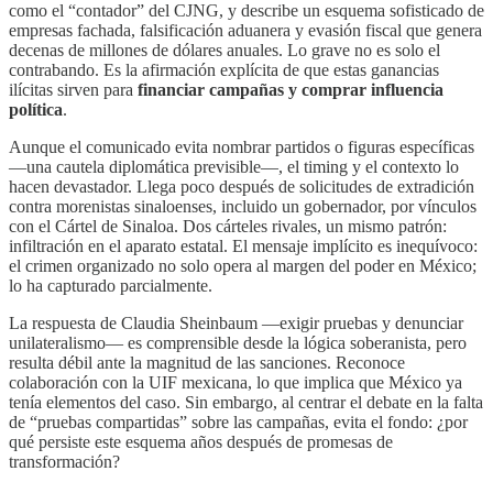
como el “contador” del CJNG, y describe un esquema sofisticado de
empresas fachada, falsificación aduanera y evasión fiscal que genera
decenas de millones de dólares anuales. Lo grave no es solo el
contrabando. Es la afirmación explícita de que estas ganancias
ilícitas sirven para
financiar campañas y comprar influencia
política
.
Aunque el comunicado evita nombrar partidos o figuras específicas
—una cautela diplomática previsible—, el timing y el contexto lo
hacen devastador. Llega poco después de solicitudes de extradición
contra morenistas sinaloenses, incluido un gobernador, por vínculos
con el Cártel de Sinaloa. Dos cárteles rivales, un mismo patrón:
infiltración en el aparato estatal. El mensaje implícito es inequívoco:
el crimen organizado no solo opera al margen del poder en México;
lo ha capturado parcialmente.
La respuesta de Claudia Sheinbaum —exigir pruebas y denunciar
unilateralismo— es comprensible desde la lógica soberanista, pero
resulta débil ante la magnitud de las sanciones. Reconoce
colaboración con la UIF mexicana, lo que implica que México ya
tenía elementos del caso. Sin embargo, al centrar el debate en la falta
de “pruebas compartidas” sobre las campañas, evita el fondo: ¿por
qué persiste este esquema años después de promesas de
transformación?