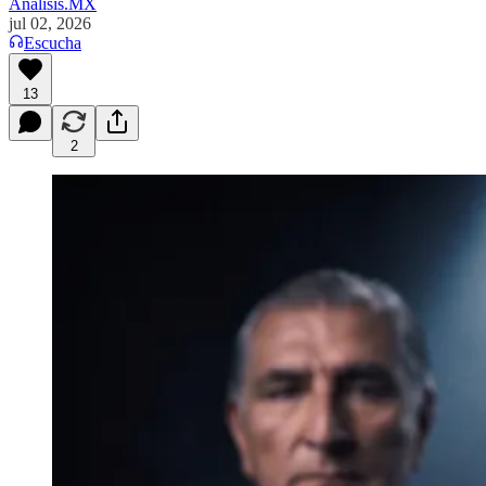
Analisis.MX
jul 02, 2026
Escucha
13
2