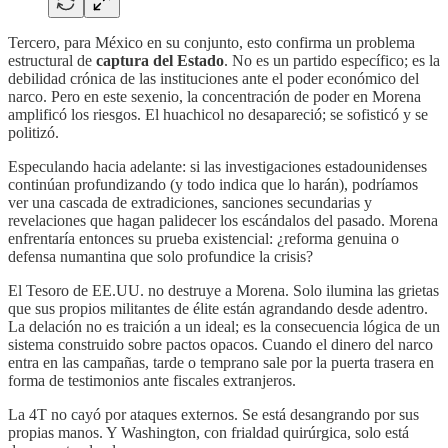
Tercero, para México en su conjunto, esto confirma un problema
estructural de
captura del Estado
. No es un partido específico; es la
debilidad crónica de las instituciones ante el poder económico del
narco. Pero en este sexenio, la concentración de poder en Morena
amplificó los riesgos. El huachicol no desapareció; se sofisticó y se
politizó.
Especulando hacia adelante: si las investigaciones estadounidenses
continúan profundizando (y todo indica que lo harán), podríamos
ver una cascada de extradiciones, sanciones secundarias y
revelaciones que hagan palidecer los escándalos del pasado. Morena
enfrentaría entonces su prueba existencial: ¿reforma genuina o
defensa numantina que solo profundice la crisis?
El Tesoro de EE.UU. no destruye a Morena. Solo ilumina las grietas
que sus propios militantes de élite están agrandando desde adentro.
La delación no es traición a un ideal; es la consecuencia lógica de un
sistema construido sobre pactos opacos. Cuando el dinero del narco
entra en las campañas, tarde o temprano sale por la puerta trasera en
forma de testimonios ante fiscales extranjeros.
La 4T no cayó por ataques externos. Se está desangrando por sus
propias manos. Y Washington, con frialdad quirúrgica, solo está