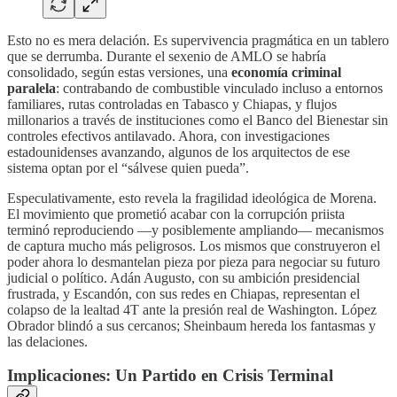
Esto no es mera delación. Es supervivencia pragmática en un tablero
que se derrumba. Durante el sexenio de AMLO se habría
consolidado, según estas versiones, una
economía criminal
paralela
: contrabando de combustible vinculado incluso a entornos
familiares, rutas controladas en Tabasco y Chiapas, y flujos
millonarios a través de instituciones como el Banco del Bienestar sin
controles efectivos antilavado. Ahora, con investigaciones
estadounidenses avanzando, algunos de los arquitectos de ese
sistema optan por el “sálvese quien pueda”.
Especulativamente, esto revela la fragilidad ideológica de Morena.
El movimiento que prometió acabar con la corrupción priista
terminó reproduciendo —y posiblemente ampliando— mecanismos
de captura mucho más peligrosos. Los mismos que construyeron el
poder ahora lo desmantelan pieza por pieza para negociar su futuro
judicial o político. Adán Augusto, con su ambición presidencial
frustrada, y Escandón, con sus redes en Chiapas, representan el
colapso de la lealtad 4T ante la presión real de Washington. López
Obrador blindó a sus cercanos; Sheinbaum hereda los fantasmas y
las delaciones.
Implicaciones: Un Partido en Crisis Terminal