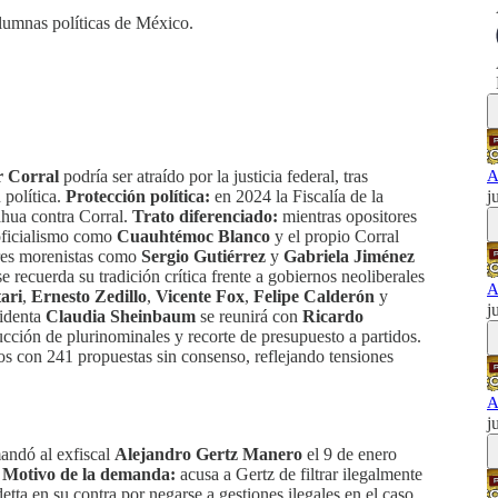
columnas políticas de México.
r Corral
podría ser atraído por la justicia federal, tras
A
 política.
Protección política:
en 2024 la Fiscalía de la
j
hua contra Corral.
Trato diferenciado:
mientras opositores
 oficialismo como
Cuauhtémoc Blanco
y el propio Corral
res morenistas como
Sergio Gutiérrez
y
Gabriela Jiménez
 recuerda su tradición crítica frente a gobiernos neoliberales
A
ari
,
Ernesto Zedillo
,
Vicente Fox
,
Felipe Calderón
y
j
sidenta
Claudia Sheinbaum
se reunirá con
Ricardo
ucción de plurinominales y recorte de presupuesto a partidos.
s con 241 propuestas sin consenso, reflejando tensiones
A
j
ndó al exfiscal
Alejandro Gertz Manero
el 9 de enero
.
Motivo de la demanda:
acusa a Gertz de filtrar ilegalmente
tta en su contra por negarse a gestiones ilegales en el caso