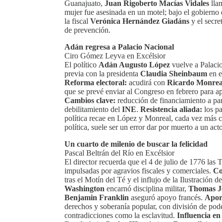
Guanajuato,
Juan Rigoberto Macías Vidales
lla
mujer fue asesinada en un motel; bajo el gobierno
la fiscal
Verónica Hernández Giadáns
y el secre
de prevención.
Adán regresa a Palacio Nacional
Ciro Gómez Leyva en Excélsior
El político
Adán Augusto López
vuelve a Palacio
previa con la presidenta
Claudia Sheinbaum
en e
Reforma electoral:
acudirá con
Ricardo Monrea
que se prevé enviar al Congreso en febrero para apl
Cambios clave:
reducción de financiamiento a par
debilitamiento del
INE
.
Resistencia aliada:
los pa
política recae en López y Monreal, cada vez más 
política, suele ser un error dar por muerto a un ac
Un cuarto de milenio de buscar la felicidad
Pascal Beltrán del Río en Excélsior
El director recuerda que el 4 de julio de 1776 las
impulsadas por agravios fiscales y comerciales.
Co
tras el Motín del Té y el influjo de la Ilustración
Washington
encarnó disciplina militar,
Thomas J
Benjamin Franklin
aseguró apoyo francés.
Aport
derechos y soberanía popular, con división de pod
contradicciones como la esclavitud.
Influencia en