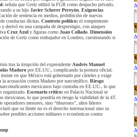
l:
señala que Gertz utilizó la FGR como despacho privado,
A
crando a su hijo
Javier Scherer Pereyón
.
Exigencias
j
cación de sentencia en medios, prohibición de nuevas
 de conductas ilícitas.
Contexto político:
el rompimiento
so y derivó en una campaña de desprestigio, con ataques
tiva
Cruz Azul
y figuras como
Juan Collado
.
Dimensión
A
ación de Gertz como embajador en Londres, cuestionando si
j
isis tras la irrupción del expresidente
Andrés Manuel
A
colás Maduro
por EE.UU., complicando la postura oficial.
j
insiste en que México está gobernado por cárteles y exige
en la acusación contra Maduro por narcotráfico.
Riesgo
narcotraficantes mexicanos bajo custodia en EE.UU., lo que
en organizado.
Escenario crítico:
en Palacio Nacional se
 mexicanas, lo que pondría en riesgo la viabilidad de la 4T.
A
 operadores menores, sino “tiburones”, altos líderes
j
laró que su límite no es el derecho internacional sino su
obre posibles acciones militares o económicas contra
rump
A
j