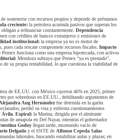
de sostenerse con recursos propios y depende de préstamos
da creciente:
la petrolera acumula pasivos que superan los
 obligan a refinanciar constantemente.
Dependencia
enen con créditos de bancos extranjeros y emisiones de
lidad institucional:
la empresa ya no es motor de
as, pues cada rescate compromete recursos fiscales.
Impacto
 que Pemex funciona como una empresa hipotecada, con activos
itorial:
Mendoza subraya que Pemex “ya es prestado”,
 de su propia rentabilidad, lo que cuestiona la viabilidad de
rontera de EE.UU. con México cayeron 46% en 2025, primer
rtes por sobredosis en EE.UU., debilitando argumentos de
Alejandra Ang Hernández
fue detenida en la garita
clarados, perdió su visa y enfrenta cuestionamientos
 Ávila
.
Espiral:
la Marina, dirigida por el almirante
lantas de amapola en Del Nayar, mientras el gobernador
rnestina Godoy
llegan tarde, mostrando vacío de
rio Delgado
y el SNTE de
Alfonso Cepeda Salas
emandas laborales, buscando estabilizar aulas y plazas; en