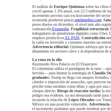
El análisis de
Enrique Quintana
sobre las cifras
creció apenas 1.3% anual, con 22.5 millones de tr
incremento provino casi exclusivamente del sector
economía perdieron plazas
intelimedios.com
.
Sala
pesos diarios en diciembre, el nivel más alto reg
contratación
Expansión
.
Fragilidad estructural:
b
trabajadores de plataformas digitales como Uber, 
empleos productivos
EL PAÍS
.
Contradicción ec
la caída en inversión y consumo muestra un entorn
Advertencia editorial:
Quintana subraya que la na
dinamismo en sectores clave y la dependencia de a
La rana en la olla
Raymundo Riva Palacio en El Financiero
El columnista utiliza el paradigma de la rana —que
hervida— para ilustrar la estrategia de
Claudia S
graduales:
Trump no llega con ataques frontales, 
cárteles o imposición de aranceles, que parecen ma
percibe estas medidas como tibias y opta por una c
choque directo.
Riesgo de reacción tardía:
la nor
peligro sea evidente, ya sea demasiado tarde para 
recuerda la relación de
López Obrador
con Trump,
México en una posición vulnerable.
Advertencia e
el incremento paulatino que puede terminar por de