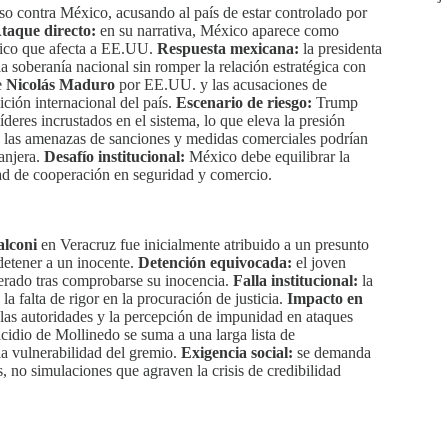
rso contra México, acusando al país de estar controlado por
taque directo:
en su narrativa, México aparece como
ráfico que afecta a EE.UU.
Respuesta mexicana:
la presidenta
la soberanía nacional sin romper la relación estratégica con
e
Nicolás Maduro
por EE.UU. y las acusaciones de
ción internacional del país.
Escenario de riesgo:
Trump
líderes incrustados en el sistema, lo que eleva la presión
las amenazas de sanciones y medidas comerciales podrían
ranjera.
Desafío institucional:
México debe equilibrar la
ad de cooperación en seguridad y comercio.
alconi
en Veracruz fue inicialmente atribuido a un presunto
l detener a un inocente.
Detención equivocada:
el joven
berado tras comprobarse su inocencia.
Falla institucional:
la
la falta de rigor en la procuración de justicia.
Impacto en
a las autoridades y la percepción de impunidad en ataques
cidio de Mollinedo se suma a una larga lista de
a vulnerabilidad del gremio.
Exigencia social:
se demanda
s, no simulaciones que agraven la crisis de credibilidad