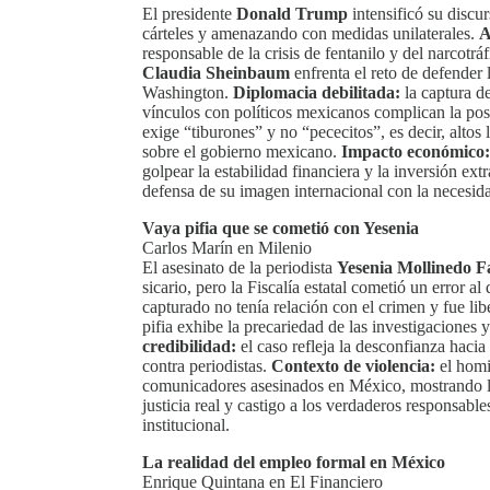
El presidente
Donald Trump
intensificó su discu
cárteles y amenazando con medidas unilaterales.
A
responsable de la crisis de fentanilo y del narcot
Claudia Sheinbaum
enfrenta el reto de defender 
Washington.
Diplomacia debilitada:
la captura d
vínculos con políticos mexicanos complican la posi
exige “tiburones” y no “pececitos”, es decir, altos 
sobre el gobierno mexicano.
Impacto económico:
golpear la estabilidad financiera y la inversión ext
defensa de su imagen internacional con la necesid
Vaya pifia que se cometió con Yesenia
Carlos Marín en Milenio
El asesinato de la periodista
Yesenia Mollinedo F
sicario, pero la Fiscalía estatal cometió un error a
capturado no tenía relación con el crimen y fue li
pifia exhibe la precariedad de las investigaciones y 
credibilidad:
el caso refleja la desconfianza haci
contra periodistas.
Contexto de violencia:
el homi
comunicadores asesinados en México, mostrando l
justicia real y castigo a los verdaderos responsable
institucional.
La realidad del empleo formal en México
Enrique Quintana en El Financiero