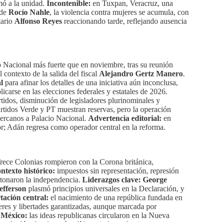
mó a la unidad.
Incontenible:
en Tuxpan, Veracruz, una
 de
Rocío Nahle
, la violencia contra mujeres se acumula, con
tario
Alfonso Reyes
reaccionando tarde, reflejando ausencia
 Nacional más fuerte que en noviembre, tras su reunión
l contexto de la salida del fiscal
Alejandro Gertz Manero
.
l
para afinar los detalles de una iniciativa aún inconclusa,
icarse en las elecciones federales y estatales de 2026.
tidos, disminución de legisladores plurinominales y
rtidos Verde y PT muestran reservas, pero la operación
cercanos a Palacio Nacional.
Advertencia editorial:
en
tor; Adán regresa como operador central en la reforma.
 Trece Colonias rompieron con la Corona británica,
ntexto histórico:
impuestos sin representación, represión
 detonaron la independencia.
Liderazgos clave:
George
efferson
plasmó principios universales en la Declaración, y
ación central:
el nacimiento de una república fundada en
eres y libertades garantizadas, aunque marcada por
 México:
las ideas republicanas circularon en la Nueva