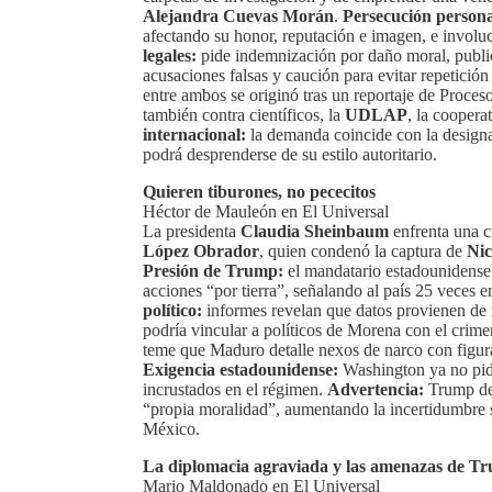
Alejandra Cuevas Morán
.
Persecución persona
afectando su honor, reputación e imagen, e involu
legales:
pide indemnización por daño moral, publi
acusaciones falsas y caución para evitar repetición
entre ambos se originó tras un reportaje de Proce
también contra científicos, la
UDLAP
, la coopera
internacional:
la demanda coincide con la design
podrá desprenderse de su estilo autoritario.
Quieren tiburones, no pececitos
Héctor de Mauleón en El Universal
La presidenta
Claudia Sheinbaum
enfrenta una cr
López Obrador
, quien condenó la captura de
Ni
Presión de Trump:
el mandatario estadounidense 
acciones “por tierra”, señalando al país 25 veces 
político:
informes revelan que datos provienen de 
podría vincular a políticos de Morena con el crim
teme que Maduro detalle nexos de narco con figuras
Exigencia estadounidense:
Washington ya no pide
incrustados en el régimen.
Advertencia:
Trump dec
“propia moralidad”, aumentando la incertidumbre s
México.
La diplomacia agraviada y las amenazas de T
Mario Maldonado en El Universal