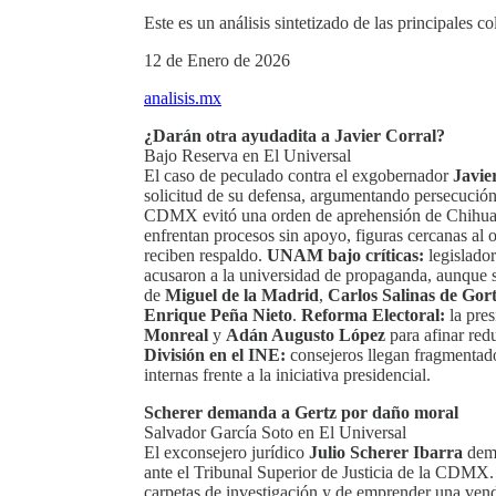
Este es un análisis sintetizado de las principales 
12 de Enero de 2026
analisis.mx
¿Darán otra ayudadita a Javier Corral?
Bajo Reserva en El Universal
El caso de peculado contra el exgobernador
Javie
solicitud de su defensa, argumentando persecución
CDMX evitó una orden de aprehensión de Chihua
enfrentan procesos sin apoyo, figuras cercanas al
reciben respaldo.
UNAM bajo críticas:
legislado
acusaron a la universidad de propaganda, aunque se
de
Miguel de la Madrid
,
Carlos Salinas de Gort
Enrique Peña Nieto
.
Reforma Electoral:
la pre
Monreal
y
Adán Augusto López
para afinar red
División en el INE:
consejeros llegan fragmentado
internas frente a la iniciativa presidencial.
Scherer demanda a Gertz por daño moral
Salvador García Soto en El Universal
El exconsejero jurídico
Julio Scherer Ibarra
dema
ante el Tribunal Superior de Justicia de la CDMX
carpetas de investigación y de emprender una vende