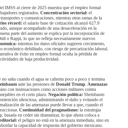
 del IMSS al cierre de 2025 muestra que el empleo formal
abajadores registrados.
Concentración sectorial:
el
 transportes y comunicaciones, mientras otras ramas de la
rios récord:
el salario base de cotización alcanzó 627.9
istrado, aunque acompañado de una desaceleración en la
uena parte del aumento se explica por la incorporación de
Didi o Rappi, lo que no refleja necesariamente nuevos
onómica:
mientras los datos oficiales sugieren crecimiento,
o económico debilitado, con riesgo de precarización laboral.
rrativa de éxito en empleo formal oculta la pérdida de
ctividades de baja productividad.
 no salta cuando el agua se calienta poco a poco y termina
heinbaum
ante las presiones de
Donald Trump
.
Amenazas
sino con insinuaciones como acciones militares contra
nejables en el corto plazo.
Negación política:
Sheinbaum
ontención silenciosa, administrando el daño y evitando el
malización de las amenazas puede llevar a que, cuando el
reaccionar.
Continuidad del pragmatismo:
la estrategia
 basada en ceder sin dramatizar, lo que ahora coloca a
ditorial:
el peligro no está en la amenaza inmediata, sino en
sbordar la capacidad de respuesta del gobierno mexicano.