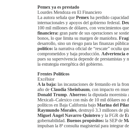
Pemex ya es prestado
Lourdes Mendoza en El Financiero
La autora señala que
Pemex
ha perdido capacidad 
internacionales y apoyos del gobierno federal.
Deu
100 mil millones de dólares, con vencimientos que
financiera:
gran parte de sus operaciones se sosti
bonos, lo que limita su margen de maniobra.
Fragi
desarrollo, sino un riesgo para las finanzas públic
político:
la narrativa oficial de “rescate” oculta
comprometidos y baja producción.
Advertencia ed
pues su supervivencia depende de prestamistas y no
la estrategia energética del gobierno.
Frentes Políticos
Excélsior
A la baja:
las incautaciones de fentanilo en la f
año de
Claudia Sheinbaum
, con impacto en mue
Donald Trump
.
Ahorros:
la diputada morenista
Mexicali–Calexico con más de 10 mil dólares no de
políticos en Baja California bajo
Marina del Pilar
Raymundo Morales
, destruyó 3.3 millones de p
Miguel Ángel Navarro Quintero
y la FGR de
E
gobernabilidad.
Buenos propósitos:
la SEP de
Ma
impulsan la 8ª consulta magisterial para integrar d