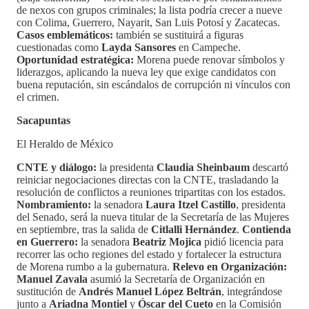
de nexos con grupos criminales; la lista podría crecer a nueve
con Colima, Guerrero, Nayarit, San Luis Potosí y Zacatecas.
Casos emblemáticos:
también se sustituirá a figuras
cuestionadas como
Layda Sansores
en Campeche.
Oportunidad estratégica:
Morena puede renovar símbolos y
liderazgos, aplicando la nueva ley que exige candidatos con
buena reputación, sin escándalos de corrupción ni vínculos con
el crimen.
Sacapuntas
El Heraldo de México
CNTE y diálogo:
la presidenta
Claudia Sheinbaum
descartó
reiniciar negociaciones directas con la CNTE, trasladando la
resolución de conflictos a reuniones tripartitas con los estados.
Nombramiento:
la senadora
Laura Itzel Castillo
, presidenta
del Senado, será la nueva titular de la Secretaría de las Mujeres
en septiembre, tras la salida de
Citlalli Hernández
.
Contienda
en Guerrero:
la senadora
Beatriz Mojica
pidió licencia para
recorrer las ocho regiones del estado y fortalecer la estructura
de Morena rumbo a la gubernatura.
Relevo en Organización:
Manuel Zavala
asumió la Secretaría de Organización en
sustitución de
Andrés Manuel López Beltrán
, integrándose
junto a
Ariadna Montiel
y
Óscar del Cueto
en la Comisión