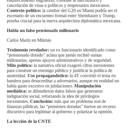
endurecimiento migratorio, combate al narcotráfico y
cancelación de visas a políticos y empresarios mexicanos.
Contexto político:
la cumbre del G20 en Miami podría ser el
escenario de un encuentro formal entre Sheinbaum y Trump,
prueba crucial para la nueva arquitectura diplomática mexicana.
Habla un falso pensionado millonario
Carlos Marín en Milenio
Testimonio revelador:
un ex funcionario identificado como
“pensionado dorado” aclara que jamás recibió sumas
millonarias, apenas apoyos administrativos y de seguridad.
Mito político:
la narrativa oficial exageró cifras inexistentes
para construir un enemigo público y justificar la política de
austeridad.
Uso propagandístico:
la 4T convirtió el tema en
bandera para desacreditar a adversarios, aunque en realidad no
había gasto excesivo en jubilaciones.
Manipulación
mediática:
se difundieron datos falsos que generaron
indignación social, reforzando la idea de privilegios
inexistentes.
Conclusión:
más que un problema real de
finanzas públicas, las “pensiones doradas” fueron un recurso
discursivo para legitimar al gobierno y polarizar la opinión.
La lección de la CNTE