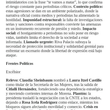
intimidatorios con la frase “te vamos a matar”, lo que confirma
el riesgo constante para periodistas críticos.
Contexto político:
estas agresiones se dan en un ambiente polarizado, donde la
narrativa oficial contra medios y periodistas ha alimentado la
hostilidad.
Impunidad estructural:
la falta de investigaciones
serias y sanciones contra responsables convierte las amenazas
en un instrumento recurrente de presión y miedo.
Impacto
social:
el hostigamiento a periodistas no solo pone en riesgo
vidas, también limita el derecho de la sociedad a estar
informada.
Llamado urgente:
Riva Palacio subraya la
necesidad de protección institucional y solidaridad gremial para
enfrentar un escenario donde la libertad de expresión está bajo
ataque.
Frentes Políticos
Excélsior
Relevo:
Claudia Sheinbaum
nombró a
Laura Itzel Castillo
como titular de la Secretaría de las Mujeres, tras la salida de
Citlalli Hernández
, fortaleciendo una dependencia estratégica
y moviendo corrientes internas de Morena.
Plantón:
la
presidenta trasladó la negociación con la CNTE a los estados,
dejando a
Rosa Icela Rodríguez
como enlace, mientras los
bloqueos siguen afectando movilidad y comercio.
Crisis en