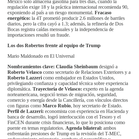
México solo almacena gasolina para tres días, cuando la
regulación exige 18 y la práctica internacional recomienda 90,
exponiendo al país a un riesgo monumental.
Fracaso
energético:
la 4T prometió producir 2.6 millones de barriles
diarios, pero la cifra cayó a 1.3; además, la refinería de Dos
Bocas registra caídas mensuales y la independencia de
importaciones resultó un fraude.
Los dos Robertos frente al equipo de Trump
Mario Maldonado en El Universal
Nombramientos clave:
Claudia Sheinbaum
designó a
Roberto Velasco
como secretario de Relaciones Exteriores y a
Roberto Lazzeri
como embajador en Estados Unidos,
privilegiando confianza y capacidad técnica sobre experiencia
diplomática.
Trayectoria de Velasco:
experto en la agenda
norteamericana, negoció temas de migración, seguridad,
comercio y energía desde la Cancillería, con vínculos directos
con figuras como
Marco Rubio
, hoy secretario de Estado.
Perfil de Lazzeri:
economista con experiencia en Hacienda y
banca de desarrollo, logró interlocución con el Tesoro y el
FinCEN durante crisis financieras, lo que lo posiciona como
puente en temas regulatorios.
Agenda bilateral:
ambos
enfrentarán presiones de Trump en la revisión del T-MEC,