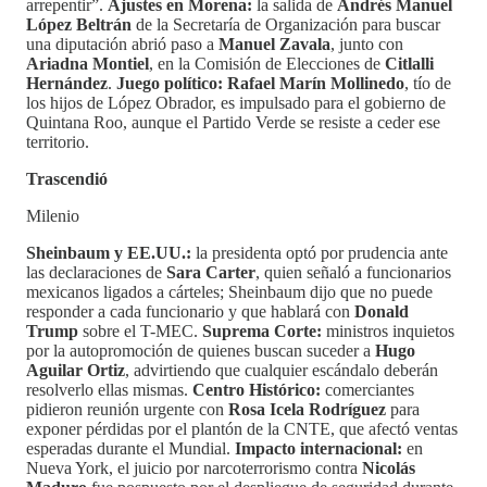
arrepentir”.
Ajustes en Morena:
la salida de
Andrés Manuel
López Beltrán
de la Secretaría de Organización para buscar
una diputación abrió paso a
Manuel Zavala
, junto con
Ariadna Montiel
, en la Comisión de Elecciones de
Citlalli
Hernández
.
Juego político:
Rafael Marín Mollinedo
, tío de
los hijos de López Obrador, es impulsado para el gobierno de
Quintana Roo, aunque el Partido Verde se resiste a ceder ese
territorio.
Trascendió
Milenio
Sheinbaum y EE.UU.:
la presidenta optó por prudencia ante
las declaraciones de
Sara Carter
, quien señaló a funcionarios
mexicanos ligados a cárteles; Sheinbaum dijo que no puede
responder a cada funcionario y que hablará con
Donald
Trump
sobre el T-MEC.
Suprema Corte:
ministros inquietos
por la autopromoción de quienes buscan suceder a
Hugo
Aguilar Ortiz
, advirtiendo que cualquier escándalo deberán
resolverlo ellas mismas.
Centro Histórico:
comerciantes
pidieron reunión urgente con
Rosa Icela Rodríguez
para
exponer pérdidas por el plantón de la CNTE, que afectó ventas
esperadas durante el Mundial.
Impacto internacional:
en
Nueva York, el juicio por narcoterrorismo contra
Nicolás