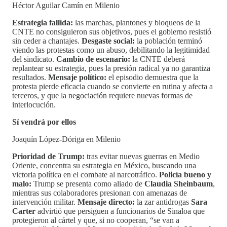
Héctor Aguilar Camín en Milenio
Estrategia fallida:
las marchas, plantones y bloqueos de la
CNTE no consiguieron sus objetivos, pues el gobierno resistió
sin ceder a chantajes.
Desgaste social:
la población terminó
viendo las protestas como un abuso, debilitando la legitimidad
del sindicato.
Cambio de escenario:
la CNTE deberá
replantear su estrategia, pues la presión radical ya no garantiza
resultados.
Mensaje político:
el episodio demuestra que la
protesta pierde eficacia cuando se convierte en rutina y afecta a
terceros, y que la negociación requiere nuevas formas de
interlocución.
Sí vendrá por ellos
Joaquín López-Dóriga en Milenio
Prioridad de Trump:
tras evitar nuevas guerras en Medio
Oriente, concentra su estrategia en México, buscando una
victoria política en el combate al narcotráfico.
Policía bueno y
malo:
Trump se presenta como aliado de
Claudia Sheinbaum
,
mientras sus colaboradores presionan con amenazas de
intervención militar.
Mensaje directo:
la zar antidrogas
Sara
Carter
advirtió que persiguen a funcionarios de Sinaloa que
protegieron al cártel y que, si no cooperan, “se van a