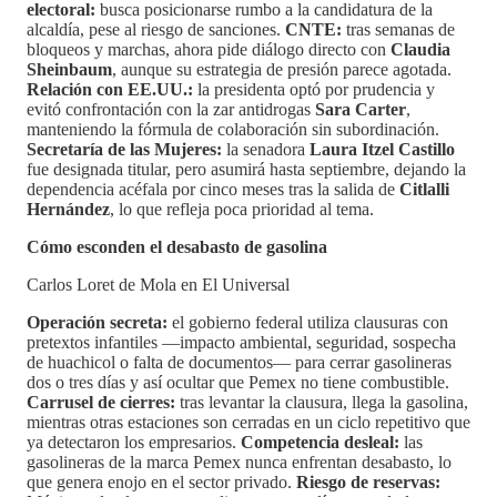
electoral:
busca posicionarse rumbo a la candidatura de la
alcaldía, pese al riesgo de sanciones.
CNTE:
tras semanas de
bloqueos y marchas, ahora pide diálogo directo con
Claudia
Sheinbaum
, aunque su estrategia de presión parece agotada.
Relación con EE.UU.:
la presidenta optó por prudencia y
evitó confrontación con la zar antidrogas
Sara Carter
,
manteniendo la fórmula de colaboración sin subordinación.
Secretaría de las Mujeres:
la senadora
Laura Itzel Castillo
fue designada titular, pero asumirá hasta septiembre, dejando la
dependencia acéfala por cinco meses tras la salida de
Citlalli
Hernández
, lo que refleja poca prioridad al tema.
Cómo esconden el desabasto de gasolina
Carlos Loret de Mola en El Universal
Operación secreta:
el gobierno federal utiliza clausuras con
pretextos infantiles —impacto ambiental, seguridad, sospecha
de huachicol o falta de documentos— para cerrar gasolineras
dos o tres días y así ocultar que Pemex no tiene combustible.
Carrusel de cierres:
tras levantar la clausura, llega la gasolina,
mientras otras estaciones son cerradas en un ciclo repetitivo que
ya detectaron los empresarios.
Competencia desleal:
las
gasolineras de la marca Pemex nunca enfrentan desabasto, lo
que genera enojo en el sector privado.
Riesgo de reservas: