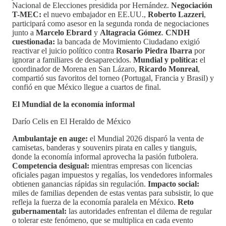
Nacional de Elecciones presidida por Hernández.
Negociación
T-MEC:
el nuevo embajador en EE.UU.,
Roberto Lazzeri
,
participará como asesor en la segunda ronda de negociaciones
junto a
Marcelo Ebrard
y
Altagracia Gómez
.
CNDH
cuestionada:
la bancada de Movimiento Ciudadano exigió
reactivar el juicio político contra
Rosario Piedra Ibarra
por
ignorar a familiares de desaparecidos.
Mundial y política:
el
coordinador de Morena en San Lázaro,
Ricardo Monreal
,
compartió sus favoritos del torneo (Portugal, Francia y Brasil) y
confió en que México llegue a cuartos de final.
El Mundial de la economía informal
Darío Celis en El Heraldo de México
Ambulantaje en auge:
el Mundial 2026 disparó la venta de
camisetas, banderas y souvenirs pirata en calles y tianguis,
donde la economía informal aprovecha la pasión futbolera.
Competencia desigual:
mientras empresas con licencias
oficiales pagan impuestos y regalías, los vendedores informales
obtienen ganancias rápidas sin regulación.
Impacto social:
miles de familias dependen de estas ventas para subsistir, lo que
refleja la fuerza de la economía paralela en México.
Reto
gubernamental:
las autoridades enfrentan el dilema de regular
o tolerar este fenómeno, que se multiplica en cada evento