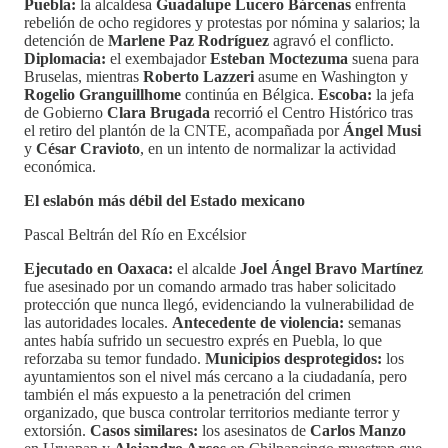
Puebla:
la alcaldesa
Guadalupe Lucero Bárcenas
enfrenta
rebelión de ocho regidores y protestas por nómina y salarios; la
detención de
Marlene Paz Rodríguez
agravó el conflicto.
Diplomacia:
el exembajador
Esteban Moctezuma
suena para
Bruselas, mientras
Roberto Lazzeri
asume en Washington y
Rogelio Granguillhome
continúa en Bélgica.
Escoba:
la jefa
de Gobierno
Clara Brugada
recorrió el Centro Histórico tras
el retiro del plantón de la CNTE, acompañada por
Ángel Musi
y
César Cravioto
, en un intento de normalizar la actividad
económica.
El eslabón más débil del Estado mexicano
Pascal Beltrán del Río en Excélsior
Ejecutado en Oaxaca:
el alcalde
Joel Ángel Bravo Martínez
fue asesinado por un comando armado tras haber solicitado
protección que nunca llegó, evidenciando la vulnerabilidad de
las autoridades locales.
Antecedente de violencia:
semanas
antes había sufrido un secuestro exprés en Puebla, lo que
reforzaba su temor fundado.
Municipios desprotegidos:
los
ayuntamientos son el nivel más cercano a la ciudadanía, pero
también el más expuesto a la penetración del crimen
organizado, que busca controlar territorios mediante terror y
extorsión.
Casos similares:
los asesinatos de
Carlos Manzo