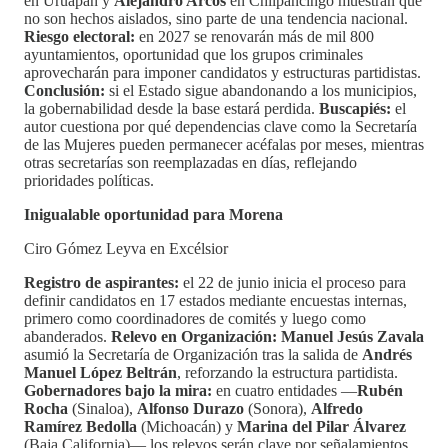
en Uruapan y
Alejandro Arcos
en Chilpancingo muestran que
no son hechos aislados, sino parte de una tendencia nacional.
Riesgo electoral:
en 2027 se renovarán más de mil 800
ayuntamientos, oportunidad que los grupos criminales
aprovecharán para imponer candidatos y estructuras partidistas.
Conclusión:
si el Estado sigue abandonando a los municipios,
la gobernabilidad desde la base estará perdida.
Buscapiés:
el
autor cuestiona por qué dependencias clave como la Secretaría
de las Mujeres pueden permanecer acéfalas por meses, mientras
otras secretarías son reemplazadas en días, reflejando
prioridades políticas.
Inigualable oportunidad para Morena
Ciro Gómez Leyva en Excélsior
Registro de aspirantes:
el 22 de junio inicia el proceso para
definir candidatos en 17 estados mediante encuestas internas,
primero como coordinadores de comités y luego como
abanderados.
Relevo en Organización:
Manuel Jesús Zavala
asumió la Secretaría de Organización tras la salida de
Andrés
Manuel López Beltrán
, reforzando la estructura partidista.
Gobernadores bajo la mira:
en cuatro entidades —
Rubén
Rocha
(Sinaloa),
Alfonso Durazo
(Sonora),
Alfredo
Ramírez Bedolla
(Michoacán) y
Marina del Pilar Álvarez
(Baja California)— los relevos serán clave por señalamientos