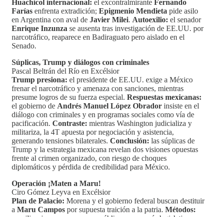
Huachicol internacional:
el excontralmirante
Fernando
Farías
enfrenta extradición;
Epigmenio Mendieta
pide asilo
en Argentina con aval de
Javier Milei
.
Autoexilio:
el senador
Enrique Inzunza
se ausenta tras investigación de EE.UU. por
narcotráfico, reaparece en Badiraguato pero aislado en el
Senado.
Súplicas, Trump y diálogos con criminales
Pascal Beltrán del Río en Excélsior
Trump presiona:
el presidente de EE.UU. exige a México
frenar el narcotráfico y amenaza con sanciones, mientras
presume logros de su fuerza especial.
Respuestas mexicanas:
el gobierno de
Andrés Manuel López Obrador
insiste en el
diálogo con criminales y en programas sociales como vía de
pacificación.
Contraste:
mientras Washington judicializa y
militariza, la 4T apuesta por negociación y asistencia,
generando tensiones bilaterales.
Conclusión:
las súplicas de
Trump y la estrategia mexicana revelan dos visiones opuestas
frente al crimen organizado, con riesgo de choques
diplomáticos y pérdida de credibilidad para México.
Operación ¡Maten a Maru!
Ciro Gómez Leyva en Excélsior
Plan de Palacio:
Morena y el gobierno federal buscan destituir
a
Maru Campos
por supuesta traición a la patria.
Métodos: