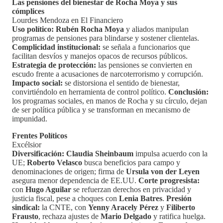
Las pensiones del bienestar de Rocha Moya y sus
cómplices
Lourdes Mendoza en El Financiero
Uso político:
Rubén Rocha Moya
y aliados manipulan
programas de pensiones para blindarse y sostener clientelas.
Complicidad institucional:
se señala a funcionarios que
facilitan desvíos y manejos opacos de recursos públicos.
Estrategia de protección:
las pensiones se convierten en
escudo frente a acusaciones de narcoterrorismo y corrupción.
Impacto social:
se distorsiona el sentido de bienestar,
convirtiéndolo en herramienta de control político.
Conclusión:
los programas sociales, en manos de Rocha y su círculo, dejan
de ser política pública y se transforman en mecanismo de
impunidad.
Frentes Políticos
Excélsior
Diversificación:
Claudia Sheinbaum
impulsa acuerdo con la
UE;
Roberto Velasco
busca beneficios para campo y
denominaciones de origen; firma de
Ursula von der Leyen
asegura menor dependencia de EE.UU.
Corte progresista:
con
Hugo Aguilar
se refuerzan derechos en privacidad y
justicia fiscal, pese a choques con
Lenia Batres
.
Presión
sindical:
la CNTE, con
Yenny Aracely Pérez
y
Filiberto
Frausto
, rechaza ajustes de
Mario Delgado
y ratifica huelga.