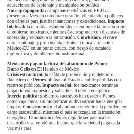
acusaciones de espionaje y manipulación política.
Narcopropaganda:
campañas mediáticas en EE.UU.
presentan a México como narcoestado, vinculando a políticos
con cárteles para justificar sanciones y extradiciones.
Impacto
bilateral:
la narrativa estadounidense endurece la presión sobre
el gobierno mexicano, mientras éste responde con discursos de
soberanía y rechazo a la intromisión.
Conclusión:
el cruce
entre espionaje y propaganda criminal coloca la relación
México-EU en un punto crítico, con riesgo de escalada
diplomática y debilitamiento institucional.
Mexicanos pagan factura del abandono de Pemex
Dario Celis en El
Heraldo de México
Crisis estructural:
la caída de producción y el deterioro
financiero de
Pemex
obligan al Estado a cubrir pérdidas con
recursos públicos.
Impacto social:
los mexicanos terminan
pagando vía impuestos y subsidios el déficit energético.
Inercia política:
gobiernos sucesivos han usado a Pemex
como caja chica, sin modernizar ni diversificar hacia energías
limpias.
Consecuencia:
el abandono convierte a la petrolera en
carga insostenible, mientras el país se rezaga en la transición
energética.
Conclusión:
Pemex dejó de ser palanca de
desarrollo y se volvió una factura que la sociedad paga cada
vez más cara.