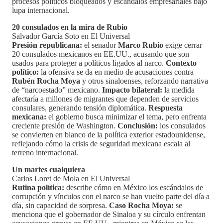
procesos políticos bloqueados y escándalos empresariales bajo
lupa internacional.
20 consulados en la mira de Rubio
Salvador García Soto en El Universal
Presión republicana:
el senador
Marco Rubio
exige cerrar
20 consulados mexicanos en EE.UU., acusando que son
usados para proteger a políticos ligados al narco.
Contexto
político:
la ofensiva se da en medio de acusaciones contra
Rubén Rocha Moya
y otros sinaloenses, reforzando narrativa
de “narcoestado” mexicano.
Impacto bilateral:
la medida
afectaría a millones de migrantes que dependen de servicios
consulares, generando tensión diplomática.
Respuesta
mexicana:
el gobierno busca minimizar el tema, pero enfrenta
creciente presión de Washington.
Conclusión:
los consulados
se convierten en blanco de la política exterior estadounidense,
reflejando cómo la crisis de seguridad mexicana escala al
terreno internacional.
Un martes cualquiera
Carlos Loret de Mola en El Universal
Rutina política:
describe cómo en México los escándalos de
corrupción y vínculos con el narco se han vuelto parte del día a
día, sin capacidad de sorpresa.
Caso Rocha Moya:
se
menciona que el gobernador de Sinaloa y su círculo enfrentan