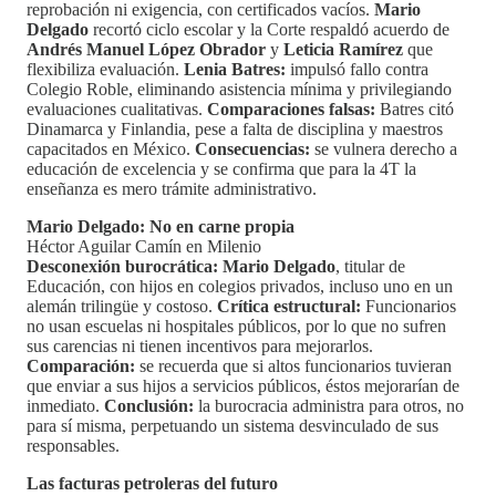
reprobación ni exigencia, con certificados vacíos.
Mario
Delgado
recortó ciclo escolar y la Corte respaldó acuerdo de
Andrés Manuel López Obrador
y
Leticia Ramírez
que
flexibiliza evaluación.
Lenia Batres:
impulsó fallo contra
Colegio Roble, eliminando asistencia mínima y privilegiando
evaluaciones cualitativas.
Comparaciones falsas:
Batres citó
Dinamarca y Finlandia, pese a falta de disciplina y maestros
capacitados en México.
Consecuencias:
se vulnera derecho a
educación de excelencia y se confirma que para la 4T la
enseñanza es mero trámite administrativo.
Mario Delgado: No en carne propia
Héctor Aguilar Camín en Milenio
Desconexión burocrática:
Mario Delgado
, titular de
Educación, con hijos en colegios privados, incluso uno en un
alemán trilingüe y costoso.
Crítica estructural:
Funcionarios
no usan escuelas ni hospitales públicos, por lo que no sufren
sus carencias ni tienen incentivos para mejorarlos.
Comparación:
se recuerda que si altos funcionarios tuvieran
que enviar a sus hijos a servicios públicos, éstos mejorarían de
inmediato.
Conclusión:
la burocracia administra para otros, no
para sí misma, perpetuando un sistema desvinculado de sus
responsables.
Las facturas petroleras del futuro