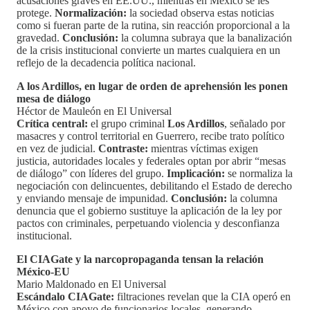
acusaciones graves en EE.UU., mientras en México se les
protege.
Normalización:
la sociedad observa estas noticias
como si fueran parte de la rutina, sin reacción proporcional a la
gravedad.
Conclusión:
la columna subraya que la banalización
de la crisis institucional convierte un martes cualquiera en un
reflejo de la decadencia política nacional.
A los Ardillos, en lugar de orden de aprehensión les ponen
mesa de diálogo
Héctor de Mauleón en El Universal
Crítica central:
el grupo criminal
Los Ardillos
, señalado por
masacres y control territorial en Guerrero, recibe trato político
en vez de judicial.
Contraste:
mientras víctimas exigen
justicia, autoridades locales y federales optan por abrir “mesas
de diálogo” con líderes del grupo.
Implicación:
se normaliza la
negociación con delincuentes, debilitando el Estado de derecho
y enviando mensaje de impunidad.
Conclusión:
la columna
denuncia que el gobierno sustituye la aplicación de la ley por
pactos con criminales, perpetuando violencia y desconfianza
institucional.
El CIAGate y la narcopropaganda tensan la relación
México-EU
Mario Maldonado en El Universal
Escándalo CIAGate:
filtraciones revelan que la CIA operó en
México con apoyo de funcionarios locales, generando