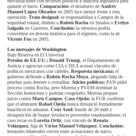
movilizaciones con recursos públicos y mayoría legislativa para
quitarle el fuero.
Comparación:
el desafuero de
Andrés
Manuel López Obrador
en 2005 luce menor frente a esta
operación.
Trato desigual:
se responsabiliza a Campos de la
seguridad estatal, distinto a
Rubén Rocha
en Sinaloa o
Evelyn
Salgado
en Guerrero.
Conclusión:
la ofensiva podría
convertirse en derrota histórica para el régimen, como la de
Vicente Fox
en 2005.
Los mensajes de Washington
Bajo Reserva en El Universal
Presión de EE.UU.:
Donald Trump
, el Departamento de
Justicia y agencias como CIA y DEA acusan vínculos de
políticos mexicanos con cárteles.
Respuesta mexicana:
el
gobierno defiende a
Rubén Rocha Moya
, alegando falta de
pruebas para detener o extraditar.
Juicios políticos:
PAN pidió
proceso contra Rocha, pero Morena y PVEM dominan la
Sección Instructora y podrían congelarlo; Morena prepara
juicio contra
Maru Campos
.
Caso Ojeda:
la FGR confirma
que el almirante
Rafael Ojeda
nunca denunció formalmente
huachicol en aduanas.
Cruz Azul:
fraude de 20 mdd y
desaparición de buque involucra proveedor estadounidense; el
caso recae en
Loretta Ortiz
, con vínculo de
Renata
Velázquez
, hija de
Víctor Manuel Velázquez
.
Conclusión:
tensiones bilaterales crecen entre acusaciones de narco,