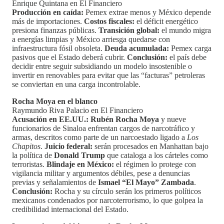
Enrique Quintana en El Financiero
Producción en caída:
Pemex extrae menos y México depende
más de importaciones.
Costos fiscales:
el déficit energético
presiona finanzas públicas.
Transición global:
el mundo migra
a energías limpias y México arriesga quedarse con
infraestructura fósil obsoleta.
Deuda acumulada:
Pemex carga
pasivos que el Estado deberá cubrir.
Conclusión:
el país debe
decidir entre seguir subsidiando un modelo insostenible o
invertir en renovables para evitar que las “facturas” petroleras
se conviertan en una carga incontrolable.
Rocha Moya en el blanco
Raymundo Riva Palacio en El Financiero
Acusación en EE.UU.:
Rubén Rocha Moya
y nueve
funcionarios de Sinaloa enfrentan cargos de narcotráfico y
armas, descritos como parte de un narcoestado ligado a
Los
Chapitos
.
Juicio federal:
serán procesados en Manhattan bajo
la política de
Donald Trump
que cataloga a los cárteles como
terroristas.
Blindaje en México:
el régimen lo protege con
vigilancia militar y argumentos débiles, pese a denuncias
previas y señalamientos de
Ismael “El Mayo” Zambada
.
Conclusión:
Rocha y su círculo serán los primeros políticos
mexicanos condenados por narcoterrorismo, lo que golpea la
credibilidad internacional del Estado.