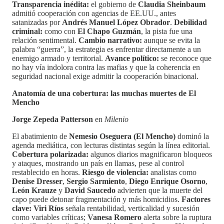
Transparencia inédita:
el gobierno de
Claudia Sheinbaum
admitió cooperación con agencias de EE.UU., antes
satanizadas por
Andrés Manuel López Obrador
.
Debilidad
criminal:
como con
El Chapo Guzmán
, la pista fue una
relación sentimental.
Cambio narrativo:
aunque se evita la
palabra “guerra”, la estrategia es enfrentar directamente a un
enemigo armado y territorial.
Avance político:
se reconoce que
no hay vía indolora contra las mafias y que la coherencia en
seguridad nacional exige admitir la cooperación binacional.
Anatomía de una cobertura: las muchas muertes de El
Mencho
Jorge Zepeda Patterson
en
Milenio
El abatimiento de
Nemesio Oseguera (El Mencho)
dominó la
agenda mediática, con lecturas distintas según la línea editorial.
Cobertura polarizada:
algunos diarios magnificaron bloqueos
y ataques, mostrando un país en llamas, pese al control
restablecido en horas.
Riesgo de violencia:
analistas como
Denise Dresser
,
Sergio Sarmiento
,
Diego Enrique Osorno
,
León Krauze
y
David Saucedo
advierten que la muerte del
capo puede detonar fragmentación y más homicidios.
Factores
clave:
Viri Ríos
señala rentabilidad, verticalidad y sucesión
como variables críticas;
Vanesa Romero
alerta sobre la ruptura