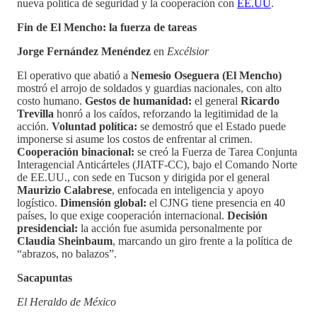
nueva política de seguridad y la cooperación con
EE.UU
.
Fin de El Mencho: la fuerza de tareas
Jorge Fernández Menéndez
en
Excélsior
El operativo que abatió a
Nemesio Oseguera (El Mencho)
mostró el arrojo de soldados y guardias nacionales, con alto
costo humano.
Gestos de humanidad:
el general
Ricardo
Trevilla
honró a los caídos, reforzando la legitimidad de la
acción.
Voluntad política:
se demostró que el Estado puede
imponerse si asume los costos de enfrentar al crimen.
Cooperación binacional:
se creó la Fuerza de Tarea Conjunta
Interagencial Anticárteles (JIATF-CC), bajo el Comando Norte
de EE.UU., con sede en Tucson y dirigida por el general
Maurizio Calabrese
, enfocada en inteligencia y apoyo
logístico.
Dimensión global:
el CJNG tiene presencia en 40
países, lo que exige cooperación internacional.
Decisión
presidencial:
la acción fue asumida personalmente por
Claudia Sheinbaum
, marcando un giro frente a la política de
“abrazos, no balazos”.
Sacapuntas
El Heraldo de México