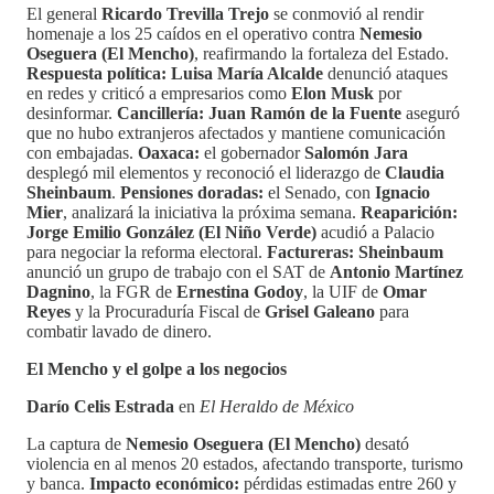
El general
Ricardo Trevilla Trejo
se conmovió al rendir
homenaje a los 25 caídos en el operativo contra
Nemesio
Oseguera (El Mencho)
, reafirmando la fortaleza del Estado.
Respuesta política:
Luisa María Alcalde
denunció ataques
en redes y criticó a empresarios como
Elon Musk
por
desinformar.
Cancillería:
Juan Ramón de la Fuente
aseguró
que no hubo extranjeros afectados y mantiene comunicación
con embajadas.
Oaxaca:
el gobernador
Salomón Jara
desplegó mil elementos y reconoció el liderazgo de
Claudia
Sheinbaum
.
Pensiones doradas:
el Senado, con
Ignacio
Mier
, analizará la iniciativa la próxima semana.
Reaparición:
Jorge Emilio González (El Niño Verde)
acudió a Palacio
para negociar la reforma electoral.
Factureras:
Sheinbaum
anunció un grupo de trabajo con el SAT de
Antonio Martínez
Dagnino
, la FGR de
Ernestina Godoy
, la UIF de
Omar
Reyes
y la Procuraduría Fiscal de
Grisel Galeano
para
combatir lavado de dinero.
El Mencho y el golpe a los negocios
Darío Celis Estrada
en
El Heraldo de México
La captura de
Nemesio Oseguera (El Mencho)
desató
violencia en al menos 20 estados, afectando transporte, turismo
y banca.
Impacto económico:
pérdidas estimadas entre 260 y