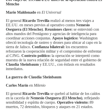
Mencho
Mario Maldonado
en
El Universal
El general
Ricardo Trevilla
realizó al menos tres viajes a
EE.UU. en meses previos al operativo contra
Nemesio
Oseguera (El Mencho)
.
Reuniones clave:
se entrevistó con
altos mandos del Pentágono y agencias de inteligencia para
coordinar acciones conjuntas.
Apoyo logístico:
Washington
ofreció tecnología de rastreo y drones para ubicar al capo en la
sierra de Jalisco.
Confianza bilateral:
los encuentros
reforzaron la cooperación militar y el compromiso de enfrentar
al CJNG.
Contexto político:
la operación se interpretó como
muestra de la nueva relación de seguridad entre el gobierno de
Claudia Sheinbaum
y EE.UU., con énfasis en resultados
inmediatos.
La guerra de Claudia Sheinbaum
Carlos Marín
en
Milenio
El general
Ricardo Trevilla
se quebró al hablar de los caídos
en la cacería de
Nemesio Oseguera (El Mencho)
, reflejando
sensibilidad y espíritu de cuerpo.
Operativo violento:
89
muertos, 72 detenidos, bloqueos y ataques en 21 estados.