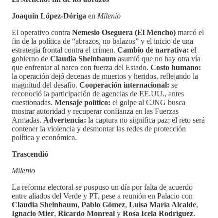
Joaquín López-Dóriga
en
Milenio
El operativo contra
Nemesio Oseguera (El Mencho)
marcó el
fin de la política de “abrazos, no balazos” y el inicio de una
estrategia frontal contra el crimen.
Cambio de narrativa:
el
gobierno de
Claudia Sheinbaum
asumió que no hay otra vía
que enfrentar al narco con fuerza del Estado.
Costo humano:
la operación dejó decenas de muertos y heridos, reflejando la
magnitud del desafío.
Cooperación internacional:
se
reconoció la participación de agencias de EE.UU., antes
cuestionadas.
Mensaje político:
el golpe al CJNG busca
mostrar autoridad y recuperar confianza en las Fuerzas
Armadas.
Advertencia:
la captura no significa paz; el reto será
contener la violencia y desmontar las redes de protección
política y económica.
Trascendió
Milenio
La reforma electoral se pospuso un día por falta de acuerdo
entre aliados del Verde y PT, pese a reunión en Palacio con
Claudia Sheinbaum
,
Pablo Gómez
,
Luisa María Alcalde
,
Ignacio Mier
,
Ricardo Monreal
y
Rosa Icela Rodríguez
.