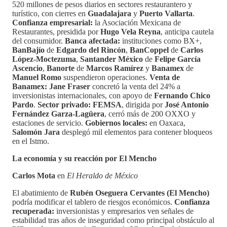
520 millones de pesos diarios en sectores restaurantero y
turístico, con cierres en
Guadalajara
y
Puerto Vallarta
.
Confianza empresarial:
la Asociación Mexicana de
Restaurantes, presidida por
Hugo Vela Reyna
, anticipa cautela
del consumidor.
Banca afectada:
instituciones como BX+,
BanBajío
de
Edgardo del Rincón
,
BanCoppel
de
Carlos
López-Moctezuma
,
Santander México
de
Felipe García
Ascencio
,
Banorte
de
Marcos Ramírez
y
Banamex
de
Manuel Romo
suspendieron operaciones.
Venta de
Banamex:
Jane Fraser
concretó la venta del 24% a
inversionistas internacionales, con apoyo de
Fernando Chico
Pardo
.
Sector privado:
FEMSA
, dirigida por
José Antonio
Fernández Garza-Lagüera
, cerró más de 200 OXXO y
estaciones de servicio.
Gobiernos locales:
en Oaxaca,
Salomón Jara
desplegó mil elementos para contener bloqueos
en el Istmo.
La economía y su reacción por El Mencho
Carlos Mota
en
El Heraldo de México
El abatimiento de
Rubén Oseguera Cervantes (El Mencho)
podría modificar el tablero de riesgos económicos.
Confianza
recuperada:
inversionistas y empresarios ven señales de
estabilidad tras años de inseguridad como principal obstáculo al