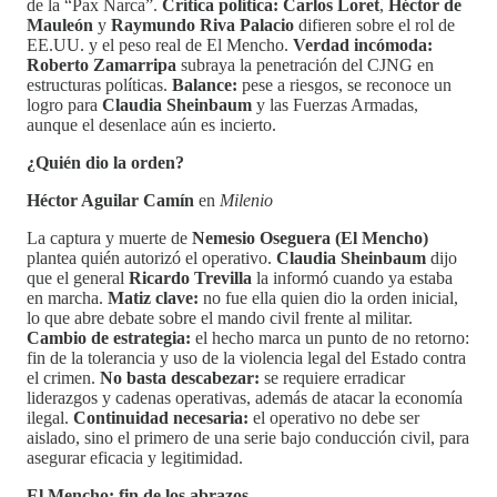
de la “Pax Narca”.
Crítica política:
Carlos Loret
,
Héctor de
Mauleón
y
Raymundo Riva Palacio
difieren sobre el rol de
EE.UU. y el peso real de El Mencho.
Verdad incómoda:
Roberto Zamarripa
subraya la penetración del CJNG en
estructuras políticas.
Balance:
pese a riesgos, se reconoce un
logro para
Claudia Sheinbaum
y las Fuerzas Armadas,
aunque el desenlace aún es incierto.
¿Quién dio la orden?
Héctor Aguilar Camín
en
Milenio
La captura y muerte de
Nemesio Oseguera (El Mencho)
plantea quién autorizó el operativo.
Claudia Sheinbaum
dijo
que el general
Ricardo Trevilla
la informó cuando ya estaba
en marcha.
Matiz clave:
no fue ella quien dio la orden inicial,
lo que abre debate sobre el mando civil frente al militar.
Cambio de estrategia:
el hecho marca un punto de no retorno:
fin de la tolerancia y uso de la violencia legal del Estado contra
el crimen.
No basta descabezar:
se requiere erradicar
liderazgos y cadenas operativas, además de atacar la economía
ilegal.
Continuidad necesaria:
el operativo no debe ser
aislado, sino el primero de una serie bajo conducción civil, para
asegurar eficacia y legitimidad.
El Mencho: fin de los abrazos