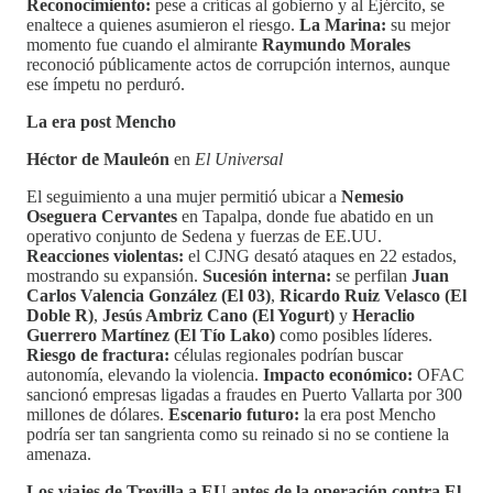
Reconocimiento:
pese a críticas al gobierno y al Ejército, se
enaltece a quienes asumieron el riesgo.
La Marina:
su mejor
momento fue cuando el almirante
Raymundo Morales
reconoció públicamente actos de corrupción internos, aunque
ese ímpetu no perduró.
La era post Mencho
Héctor de Mauleón
en
El Universal
El seguimiento a una mujer permitió ubicar a
Nemesio
Oseguera Cervantes
en Tapalpa, donde fue abatido en un
operativo conjunto de Sedena y fuerzas de EE.UU.
Reacciones violentas:
el CJNG desató ataques en 22 estados,
mostrando su expansión.
Sucesión interna:
se perfilan
Juan
Carlos Valencia González (El 03)
,
Ricardo Ruiz Velasco (El
Doble R)
,
Jesús Ambriz Cano (El Yogurt)
y
Heraclio
Guerrero Martínez (El Tío Lako)
como posibles líderes.
Riesgo de fractura:
células regionales podrían buscar
autonomía, elevando la violencia.
Impacto económico:
OFAC
sancionó empresas ligadas a fraudes en Puerto Vallarta por 300
millones de dólares.
Escenario futuro:
la era post Mencho
podría ser tan sangrienta como su reinado si no se contiene la
amenaza.
Los viajes de Trevilla a EU antes de la operación contra El