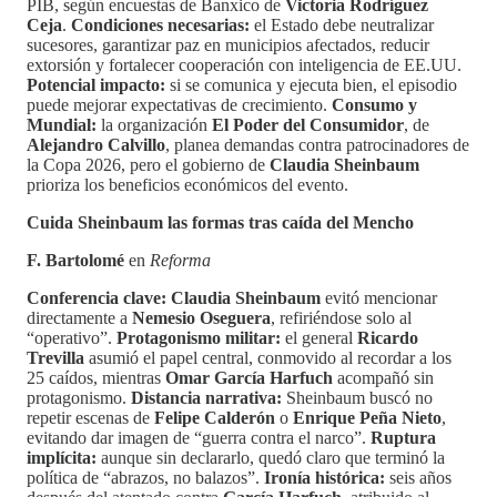
PIB, según encuestas de Banxico de
Victoria Rodríguez
Ceja
.
Condiciones necesarias:
el Estado debe neutralizar
sucesores, garantizar paz en municipios afectados, reducir
extorsión y fortalecer cooperación con inteligencia de EE.UU.
Potencial impacto:
si se comunica y ejecuta bien, el episodio
puede mejorar expectativas de crecimiento.
Consumo y
Mundial:
la organización
El Poder del Consumidor
, de
Alejandro Calvillo
, planea demandas contra patrocinadores de
la Copa 2026, pero el gobierno de
Claudia Sheinbaum
prioriza los beneficios económicos del evento.
Cuida Sheinbaum las formas tras caída del Mencho
F. Bartolomé
en
Reforma
Conferencia clave:
Claudia Sheinbaum
evitó mencionar
directamente a
Nemesio Oseguera
, refiriéndose solo al
“operativo”.
Protagonismo militar:
el general
Ricardo
Trevilla
asumió el papel central, conmovido al recordar a los
25 caídos, mientras
Omar García Harfuch
acompañó sin
protagonismo.
Distancia narrativa:
Sheinbaum buscó no
repetir escenas de
Felipe Calderón
o
Enrique Peña Nieto
,
evitando dar imagen de “guerra contra el narco”.
Ruptura
implícita:
aunque sin declararlo, quedó claro que terminó la
política de “abrazos, no balazos”.
Ironía histórica:
seis años