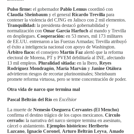
Pulso firme:
el gobernador
Pablo Lemus
coordinó con
Claudia Sheinbaum
y el general
Ricardo Trevilla
para
contener la violencia del CJNG en Jalisco con 2 mil elementos.
Tranquilidad:
la presidenta destacó gobernabilidad y
normalización con
Omar García Harfuch
al mando y Trevilla
en despliegues.
Cooperación:
en 53 meses, mil 173 militares
de EE.UU. entrenaron a las Fuerzas Armadas; Trevilla atribuyó
el éxito a inteligencia nacional con apoyo de Washington.
Árbitro flaco:
el consejero
Martín Faz
alertó que la reforma
electoral de Morena, PT y PVEM debilitaría al INE, afectando
13 mil empleos.
Pluralidad sitiada:
en la Ibero,
Reyes
Rodríguez Mondragón
,
María Marván
y
Janine Otálora
advirtieron riesgos de recortar plurinominales; Sheinbaum
promete reforma virtuosa, pero se teme concentración de poder.
Otra vida de narco que termina mal
Pascal Beltrán del Río
en
Excélsior
La muerte de
Nemesio Oseguera Cervantes (El Mencho)
confirma el destino trágico de los capos mexicanos.
Círculo
cerrado:
la narrativa del narco siempre termina en asesinato,
cárcel o aislamiento.
Ejemplos históricos:
Heriberto
Lazcano
,
Ignacio Coronel
,
Arturo Beltrán Leyva
,
Amado