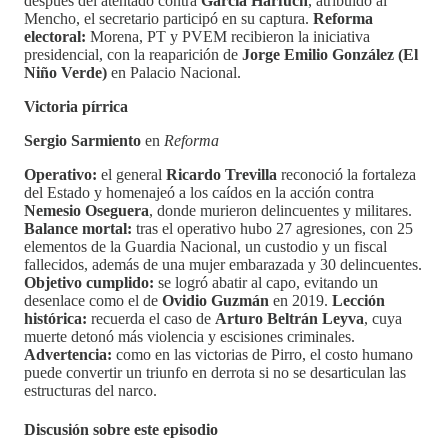
después del atentado contra
García Harfuch
, atribuido al
Mencho, el secretario participó en su captura.
Reforma
electoral:
Morena, PT y PVEM recibieron la iniciativa
presidencial, con la reaparición de
Jorge Emilio González (El
Niño Verde)
en Palacio Nacional.
Victoria pírrica
Sergio Sarmiento
en
Reforma
Operativo:
el general
Ricardo Trevilla
reconoció la fortaleza
del Estado y homenajeó a los caídos en la acción contra
Nemesio Oseguera
, donde murieron delincuentes y militares.
Balance mortal:
tras el operativo hubo 27 agresiones, con 25
elementos de la Guardia Nacional, un custodio y un fiscal
fallecidos, además de una mujer embarazada y 30 delincuentes.
Objetivo cumplido:
se logró abatir al capo, evitando un
desenlace como el de
Ovidio Guzmán
en 2019.
Lección
histórica:
recuerda el caso de
Arturo Beltrán Leyva
, cuya
muerte detonó más violencia y escisiones criminales.
Advertencia:
como en las victorias de Pirro, el costo humano
puede convertir un triunfo en derrota si no se desarticulan las
estructuras del narco.
Discusión sobre este episodio