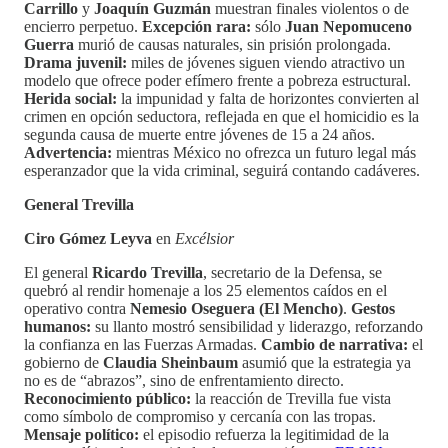
Carrillo
y
Joaquín Guzmán
muestran finales violentos o de
encierro perpetuo.
Excepción rara:
sólo
Juan Nepomuceno
Guerra
murió de causas naturales, sin prisión prolongada.
Drama juvenil:
miles de jóvenes siguen viendo atractivo un
modelo que ofrece poder efímero frente a pobreza estructural.
Herida social:
la impunidad y falta de horizontes convierten al
crimen en opción seductora, reflejada en que el homicidio es la
segunda causa de muerte entre jóvenes de 15 a 24 años.
Advertencia:
mientras México no ofrezca un futuro legal más
esperanzador que la vida criminal, seguirá contando cadáveres.
General Trevilla
Ciro Gómez Leyva
en
Excélsior
El general
Ricardo Trevilla
, secretario de la Defensa, se
quebró al rendir homenaje a los 25 elementos caídos en el
operativo contra
Nemesio Oseguera (El Mencho)
.
Gestos
humanos:
su llanto mostró sensibilidad y liderazgo, reforzando
la confianza en las Fuerzas Armadas.
Cambio de narrativa:
el
gobierno de
Claudia Sheinbaum
asumió que la estrategia ya
no es de “abrazos”, sino de enfrentamiento directo.
Reconocimiento público:
la reacción de Trevilla fue vista
como símbolo de compromiso y cercanía con las tropas.
Mensaje político:
el episodio refuerza la legitimidad de la