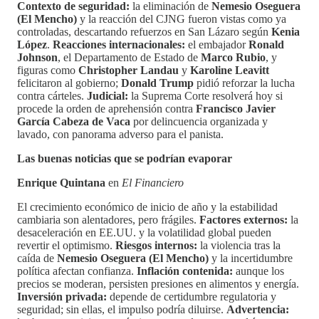
Contexto de seguridad:
la eliminación de
Nemesio Oseguera
(El Mencho)
y la reacción del CJNG fueron vistas como ya
controladas, descartando refuerzos en San Lázaro según
Kenia
López
.
Reacciones internacionales:
el embajador
Ronald
Johnson
, el Departamento de Estado de
Marco Rubio
, y
figuras como
Christopher Landau
y
Karoline Leavitt
felicitaron al gobierno;
Donald Trump
pidió reforzar la lucha
contra cárteles.
Judicial:
la Suprema Corte resolverá hoy si
procede la orden de aprehensión contra
Francisco Javier
García Cabeza de Vaca
por delincuencia organizada y
lavado, con panorama adverso para el panista.
Las buenas noticias que se podrían evaporar
Enrique Quintana
en
El Financiero
El crecimiento económico de inicio de año y la estabilidad
cambiaria son alentadores, pero frágiles.
Factores externos:
la
desaceleración en EE.UU. y la volatilidad global pueden
revertir el optimismo.
Riesgos internos:
la violencia tras la
caída de
Nemesio Oseguera (El Mencho)
y la incertidumbre
política afectan confianza.
Inflación contenida:
aunque los
precios se moderan, persisten presiones en alimentos y energía.
Inversión privada:
depende de certidumbre regulatoria y
seguridad; sin ellas, el impulso podría diluirse.
Advertencia: