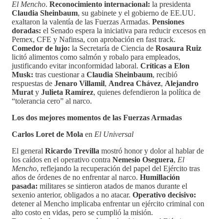
El Mencho
.
Reconocimiento internacional:
la presidenta
Claudia Sheinbaum
, su gabinete y el gobierno de EE.UU.
exaltaron la valentía de las Fuerzas Armadas.
Pensiones
doradas:
el Senado espera la iniciativa para reducir excesos en
Pemex, CFE y Nafinsa, con aprobación en fast track.
Comedor de lujo:
la Secretaría de Ciencia de
Rosaura Ruiz
licitó alimentos como salmón y robalo para empleados,
justificando evitar inconformidad laboral.
Críticas a Elon
Musk:
tras cuestionar a
Claudia Sheinbaum
, recibió
respuestas de
Jenaro Villamil
,
Andrea Chávez
,
Alejandro
Murat
y
Julieta Ramírez
, quienes defendieron la política de
“tolerancia cero” al narco.
Los dos mejores momentos de las Fuerzas Armadas
Carlos Loret de Mola
en
El Universal
El general
Ricardo Trevilla
mostró honor y dolor al hablar de
los caídos en el operativo contra
Nemesio Oseguera
,
El
Mencho
, reflejando la recuperación del papel del Ejército tras
años de órdenes de no enfrentar al narco.
Humillación
pasada:
militares se sintieron atados de manos durante el
sexenio anterior, obligados a no atacar.
Operativo decisivo:
detener al Mencho implicaba enfrentar un ejército criminal con
alto costo en vidas, pero se cumplió la misión.