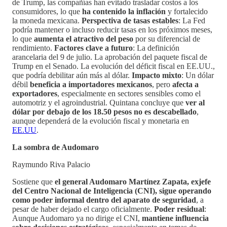
de Trump, las compañías han evitado trasladar costos a los
consumidores, lo que
ha contenido la inflación
y fortalecido
la moneda mexicana.
Perspectiva de tasas estables
: La Fed
podría mantener o incluso reducir tasas en los próximos meses,
lo que
aumenta el atractivo del peso
por su diferencial de
rendimiento.
Factores clave a futuro
: La definición
arancelaria del 9 de julio. La aprobación del paquete fiscal de
Trump en el Senado. La evolución del déficit fiscal en EE.UU.,
que podría debilitar aún más al dólar.
Impacto mixto
: Un dólar
débil
beneficia a importadores mexicanos
, pero
afecta a
exportadores
, especialmente en sectores sensibles como el
automotriz y el agroindustrial. Quintana concluye que
ver al
dólar por debajo de los 18.50 pesos no es descabellado
,
aunque dependerá de la evolución fiscal y monetaria en
EE.UU
.
La sombra de Audomaro
Raymundo Riva Palacio
Sostiene que
el general Audomaro Martínez Zapata, exjefe
del Centro Nacional de Inteligencia (CNI), sigue operando
como poder informal dentro del aparato de seguridad
, a
pesar de haber dejado el cargo oficialmente.
Poder residual
:
Aunque Audomaro ya no dirige el CNI,
mantiene influencia