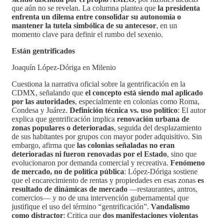
que aún no se revelan. La columna plantea que
la presidenta
enfrenta un dilema entre consolidar su autonomía o
mantener la tutela simbólica de su antecesor
, en un
momento clave para definir el rumbo del sexenio.
Están gentrificados
Joaquín López-Dóriga en Milenio
Cuestiona la narrativa oficial sobre la gentrificación en la
CDMX, señalando que
el concepto está siendo mal aplicado
por las autoridades
, especialmente en colonias como Roma,
Condesa y Juárez.
Definición técnica vs. uso político
: El autor
explica que gentrificación implica
renovación urbana de
zonas populares o deterioradas
, seguida del desplazamiento
de sus habitantes por grupos con mayor poder adquisitivo. Sin
embargo, afirma que
las colonias señaladas no eran
deterioradas ni fueron renovadas por el Estado
, sino que
evolucionaron por demanda comercial y recreativa.
Fenómeno
de mercado, no de política pública
: López-Dóriga sostiene
que el encarecimiento de rentas y propiedades en esas zonas
es
resultado de dinámicas de mercado
—restaurantes, antros,
comercios— y no de una intervención gubernamental que
justifique el uso del término “gentrificación”.
Vandalismo
como distractor
: Critica que
dos manifestaciones violentas