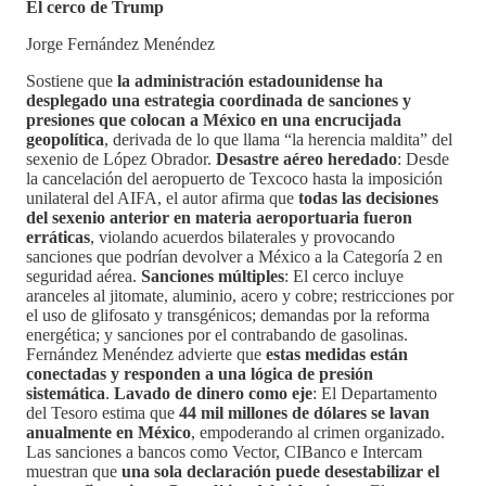
El cerco de Trump
Jorge Fernández Menéndez
Sostiene que
la administración estadounidense ha
desplegado una estrategia coordinada de sanciones y
presiones que colocan a México en una encrucijada
geopolítica
, derivada de lo que llama “la herencia maldita” del
sexenio de López Obrador.
Desastre aéreo heredado
: Desde
la cancelación del aeropuerto de Texcoco hasta la imposición
unilateral del AIFA, el autor afirma que
todas las decisiones
del sexenio anterior en materia aeroportuaria fueron
erráticas
, violando acuerdos bilaterales y provocando
sanciones que podrían devolver a México a la Categoría 2 en
seguridad aérea.
Sanciones múltiples
: El cerco incluye
aranceles al jitomate, aluminio, acero y cobre; restricciones por
el uso de glifosato y transgénicos; demandas por la reforma
energética; y sanciones por el contrabando de gasolinas.
Fernández Menéndez advierte que
estas medidas están
conectadas y responden a una lógica de presión
sistemática
.
Lavado de dinero como eje
: El Departamento
del Tesoro estima que
44 mil millones de dólares se lavan
anualmente en México
, empoderando al crimen organizado.
Las sanciones a bancos como Vector, CIBanco e Intercam
muestran que
una sola declaración puede desestabilizar el