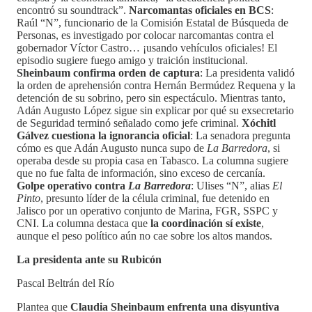
encontró su soundtrack”.
Narcomantas oficiales en BCS
:
Raúl “N”, funcionario de la Comisión Estatal de Búsqueda de
Personas, es investigado por colocar narcomantas contra el
gobernador Víctor Castro… ¡usando vehículos oficiales! El
episodio sugiere fuego amigo y traición institucional.
Sheinbaum confirma orden de captura
: La presidenta validó
la orden de aprehensión contra Hernán Bermúdez Requena y la
detención de su sobrino, pero sin espectáculo. Mientras tanto,
Adán Augusto López sigue sin explicar por qué su exsecretario
de Seguridad terminó señalado como jefe criminal.
Xóchitl
Gálvez cuestiona la ignorancia oficial
: La senadora pregunta
cómo es que Adán Augusto nunca supo de
La Barredora
, si
operaba desde su propia casa en Tabasco. La columna sugiere
que no fue falta de información, sino exceso de cercanía.
Golpe operativo contra
La Barredora
: Ulises “N”, alias
El
Pinto
, presunto líder de la célula criminal, fue detenido en
Jalisco por un operativo conjunto de Marina, FGR, SSPC y
CNI. La columna destaca que
la coordinación sí existe
,
aunque el peso político aún no cae sobre los altos mandos.
La presidenta ante su Rubicón
Pascal Beltrán del Río
Plantea que
Claudia Sheinbaum enfrenta una disyuntiva