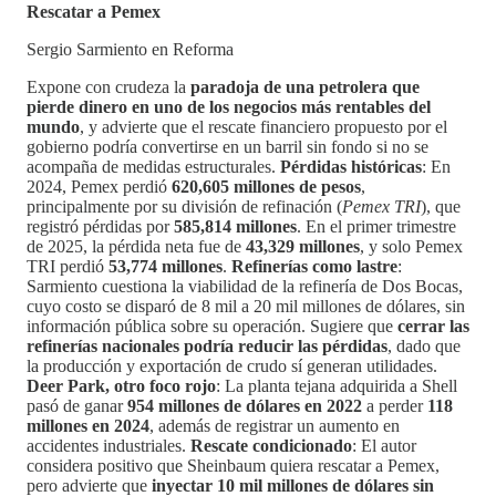
Rescatar a Pemex
Sergio Sarmiento en Reforma
Expone con crudeza la
paradoja de una petrolera que
pierde dinero en uno de los negocios más rentables del
mundo
, y advierte que el rescate financiero propuesto por el
gobierno podría convertirse en un barril sin fondo si no se
acompaña de medidas estructurales.
Pérdidas históricas
: En
2024, Pemex perdió
620,605 millones de pesos
,
principalmente por su división de refinación (
Pemex TRI
), que
registró pérdidas por
585,814 millones
. En el primer trimestre
de 2025, la pérdida neta fue de
43,329 millones
, y solo Pemex
TRI perdió
53,774 millones
.
Refinerías como lastre
:
Sarmiento cuestiona la viabilidad de la refinería de Dos Bocas,
cuyo costo se disparó de 8 mil a 20 mil millones de dólares, sin
información pública sobre su operación. Sugiere que
cerrar las
refinerías nacionales podría reducir las pérdidas
, dado que
la producción y exportación de crudo sí generan utilidades.
Deer Park, otro foco rojo
: La planta tejana adquirida a Shell
pasó de ganar
954 millones de dólares en 2022
a perder
118
millones en 2024
, además de registrar un aumento en
accidentes industriales.
Rescate condicionado
: El autor
considera positivo que Sheinbaum quiera rescatar a Pemex,
pero advierte que
inyectar 10 mil millones de dólares sin