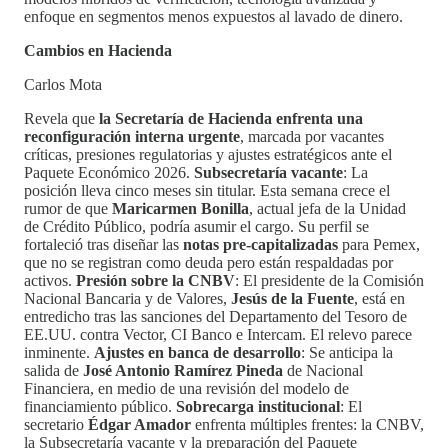
enfoque en segmentos menos expuestos al lavado de dinero.
Cambios en Hacienda
Carlos Mota
Revela que
la Secretaría de Hacienda enfrenta una
reconfiguración interna urgente
, marcada por vacantes
críticas, presiones regulatorias y ajustes estratégicos ante el
Paquete Económico 2026.
Subsecretaría vacante
: La
posición lleva cinco meses sin titular. Esta semana crece el
rumor de que
Maricarmen Bonilla
, actual jefa de la Unidad
de Crédito Público, podría asumir el cargo. Su perfil se
fortaleció tras diseñar las
notas pre-capitalizadas
para Pemex,
que no se registran como deuda pero están respaldadas por
activos.
Presión sobre la CNBV
: El presidente de la Comisión
Nacional Bancaria y de Valores,
Jesús de la Fuente
, está en
entredicho tras las sanciones del Departamento del Tesoro de
EE.UU. contra Vector, CI Banco e Intercam. El relevo parece
inminente.
Ajustes en banca de desarrollo
: Se anticipa la
salida de
José Antonio Ramírez Pineda
de Nacional
Financiera, en medio de una revisión del modelo de
financiamiento público.
Sobrecarga institucional
: El
secretario
Édgar Amador
enfrenta múltiples frentes: la CNBV,
la Subsecretaría vacante y la preparación del Paquete