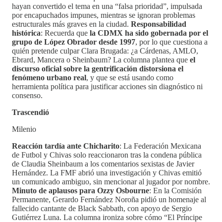
hayan convertido el tema en una “falsa prioridad”, impulsada
por encapuchados impunes, mientras se ignoran problemas
estructurales más graves en la ciudad.
Responsabilidad
histórica
: Recuerda que
la CDMX ha sido gobernada por el
grupo de López Obrador desde 1997
, por lo que cuestiona a
quién pretende culpar Clara Brugada: ¿a Cárdenas, AMLO,
Ebrard, Mancera o Sheinbaum? La columna plantea que
el
discurso oficial sobre la gentrificación distorsiona el
fenómeno urbano real
, y que se está usando como
herramienta política para justificar acciones sin diagnóstico ni
consenso.
Trascendió
Milenio
Reacción tardía ante Chicharito
: La Federación Mexicana
de Futbol y Chivas solo reaccionaron tras la condena pública
de Claudia Sheinbaum a los comentarios sexistas de Javier
Hernández. La FMF abrió una investigación y Chivas emitió
un comunicado ambiguo, sin mencionar al jugador por nombre.
Minuto de aplausos para Ozzy Osbourne
: En la Comisión
Permanente, Gerardo Fernández Noroña pidió un homenaje al
fallecido cantante de Black Sabbath, con apoyo de Sergio
Gutiérrez Luna. La columna ironiza sobre cómo “El Príncipe