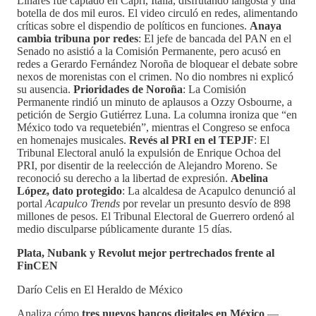
Linares fue captado en Capri, Italia, disfrutando langosta y una
botella de dos mil euros. El video circuló en redes, alimentando
críticas sobre el dispendio de políticos en funciones.
Anaya
cambia tribuna por redes
: El jefe de bancada del PAN en el
Senado no asistió a la Comisión Permanente, pero acusó en
redes a Gerardo Fernández Noroña de bloquear el debate sobre
nexos de morenistas con el crimen. No dio nombres ni explicó
su ausencia.
Prioridades de Noroña
: La Comisión
Permanente rindió un minuto de aplausos a Ozzy Osbourne, a
petición de Sergio Gutiérrez Luna. La columna ironiza que “en
México todo va requetebién”, mientras el Congreso se enfoca
en homenajes musicales.
Revés al PRI en el TEPJF
: El
Tribunal Electoral anuló la expulsión de Enrique Ochoa del
PRI, por disentir de la reelección de Alejandro Moreno. Se
reconoció su derecho a la libertad de expresión.
Abelina
López, dato protegido
: La alcaldesa de Acapulco denunció al
portal
Acapulco Trends
por revelar un presunto desvío de 898
millones de pesos. El Tribunal Electoral de Guerrero ordenó al
medio disculparse públicamente durante 15 días.
Plata, Nubank y Revolut mejor pertrechados frente al
FinCEN
Darío Celis en El Heraldo de México
Analiza cómo
tres nuevos bancos digitales en México
—