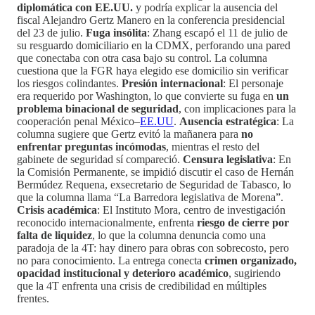
diplomática con EE.UU.
y podría explicar la ausencia del
fiscal Alejandro Gertz Manero en la conferencia presidencial
del 23 de julio.
Fuga insólita
: Zhang escapó el 11 de julio de
su resguardo domiciliario en la CDMX, perforando una pared
que conectaba con otra casa bajo su control. La columna
cuestiona que la FGR haya elegido ese domicilio sin verificar
los riesgos colindantes.
Presión internacional
: El personaje
era requerido por Washington, lo que convierte su fuga en
un
problema binacional de seguridad
, con implicaciones para la
cooperación penal México–
EE.UU
.
Ausencia estratégica
: La
columna sugiere que Gertz evitó la mañanera para
no
enfrentar preguntas incómodas
, mientras el resto del
gabinete de seguridad sí compareció.
Censura legislativa
: En
la Comisión Permanente, se impidió discutir el caso de Hernán
Bermúdez Requena, exsecretario de Seguridad de Tabasco, lo
que la columna llama “La Barredora legislativa de Morena”.
Crisis académica
: El Instituto Mora, centro de investigación
reconocido internacionalmente, enfrenta
riesgo de cierre por
falta de liquidez
, lo que la columna denuncia como una
paradoja de la 4T: hay dinero para obras con sobrecosto, pero
no para conocimiento. La entrega conecta
crimen organizado,
opacidad institucional y deterioro académico
, sugiriendo
que la 4T enfrenta una crisis de credibilidad en múltiples
frentes.