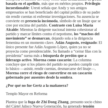
basada en el apellido
, más que en méritos propios.
Privilegio
incuestionable
: Uresti señala que Andy y sus amigos
empresarios se han beneficiado del capital político de su padre
sin rendir cuentas ni enfrentar investigaciones. Su ausencia se
convierte en
presencia incómoda
, símbolo de un linaje que se
cree por encima del partido.
Contraste con Luisa María
Alcalde
: Mientras la dirigente nacional intenta cohesionar al
partido y marcar límites contra el nepotismo,
los “machos del
movimiento” se desmarcan
, dejando sola a la dirigencia
femenina en un momento clave.
Adán Augusto, resignado
: El
único presente fue Adán Augusto López, quien ya no se
proyecta como presidenciable. Su llamado a “cerrar filas con la
presidenta” suena más a
búsqueda de perdón que a
liderazgo activo
.
Morena como cascarón
: La columna
concluye que si los pilares del partido no pueden cumplir con
lo básico —asistir, rendir cuentas, desmarcarse del linaje—,
Morena corre el riesgo de convertirse en un cascarón
gobernado por ausentes desde la sombra
.
¿Por qué no fue Gertz a la mañanera?
Templo Mayor en Reforma
Plantea que la
fuga de Zhi Dong Zhang
, presunto socio chino
del Cártel Jalisco Nueva Generación, ha generado
tensión