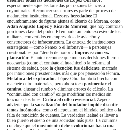
defender todas las decisiones de López Obrador
,
especialmente aquellas tomadas por razones tácticas o
coyunturales. Reconocer sus errores es parte del proceso de
maduración institucional.
Errores heredados
: El
encumbramiento de figuras ajenas al ideario de Morena, como
Adán Augusto López
y
Ricardo Monreal
, que hoy controlan
porciones clave del poder. El empoderamiento excesivo de los
militares, convertidos en empresarios de aviación y
constructores de infraestructura. La entrega de instituciones
estratégicas —como Pemex o el Infonavit— a personajes
cuestionables por “deuda de honor”.
Improvisación vs.
planeación
: El autor reconoce que muchas decisiones fueron
necesarias (como el combate al huachicol o la reforma al
sistema de salud), pero
la ejecución fue deficiente
, marcada
por intuiciones presidenciales más que por planeación técnica.
Metáfora del explorador
: López Obrador abrió brecha con
machete entre matorrales, pero ahora toca
pavimentar el
camino
, ajustar el rumbo y eliminar errores de cálculo. La
“continuidad con cambio” exige modificar los medios sin
traicionar los fines.
Crítica al culto reverencial
: Zepeda
advierte que
la sacralización del fundador impide discutir
temas incómodos
, como el nepotismo, el blindaje político o la
falta de rendición de cuentas. La verdadera lealtad es llevar a
buen puerto el sueño de una sociedad más justa. La columna
concluye que
el movimiento debe evolucionar hacia una