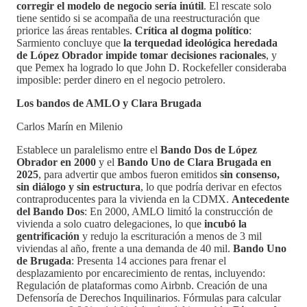
corregir el modelo de negocio sería inútil
. El rescate solo
tiene sentido si se acompaña de una reestructuración que
priorice las áreas rentables.
Crítica al dogma político
:
Sarmiento concluye que
la terquedad ideológica heredada
de López Obrador impide tomar decisiones racionales
, y
que Pemex ha logrado lo que John D. Rockefeller consideraba
imposible: perder dinero en el negocio petrolero.
Los bandos de AMLO y Clara Brugada
Carlos Marín en Milenio
Establece un paralelismo entre el
Bando Dos de López
Obrador en 2000
y el
Bando Uno de Clara Brugada en
2025
, para advertir que ambos fueron emitidos
sin consenso,
sin diálogo y sin estructura
, lo que podría derivar en efectos
contraproducentes para la vivienda en la CDMX.
Antecedente
del Bando Dos
: En 2000, AMLO limitó la construcción de
vivienda a solo cuatro delegaciones, lo que
incubó la
gentrificación
y redujo la escrituración a menos de 3 mil
viviendas al año, frente a una demanda de 40 mil.
Bando Uno
de Brugada
: Presenta 14 acciones para frenar el
desplazamiento por encarecimiento de rentas, incluyendo:
Regulación de plataformas como Airbnb. Creación de una
Defensoría de Derechos Inquilinarios. Fórmulas para calcular