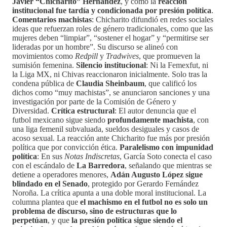
Javier “Chicharito” Hernández
, y cómo la
reacción
institucional fue tardía y condicionada por presión política
.
Comentarios machistas
: Chicharito difundió en redes sociales
ideas que refuerzan roles de género tradicionales, como que las
mujeres deben “limpiar”, “sostener el hogar” y “permitirse ser
lideradas por un hombre”. Su discurso se alineó con
movimientos como
Redpill
y
Tradwives
, que promueven la
sumisión femenina.
Silencio institucional
: Ni la Femexfut, ni
la Liga MX, ni Chivas reaccionaron inicialmente. Solo tras la
condena pública de
Claudia Sheinbaum
, que calificó los
dichos como “muy machistas”, se anunciaron sanciones y una
investigación por parte de la Comisión de Género y
Diversidad.
Crítica estructural
: El autor denuncia que el
futbol mexicano sigue siendo
profundamente machista
, con
una liga femenil subvaluada, sueldos desiguales y casos de
acoso sexual. La reacción ante Chicharito fue más por presión
política que por convicción ética.
Paralelismo con impunidad
política
: En sus
Notas Indiscretas
, García Soto conecta el caso
con el escándalo de
La Barredora
, señalando que mientras se
detiene a operadores menores,
Adán Augusto López sigue
blindado en el Senado
, protegido por Gerardo Fernández
Noroña. La crítica apunta a una doble moral institucional. La
columna plantea que
el machismo en el futbol no es solo un
problema de discurso, sino de estructuras que lo
perpetúan
, y que
la presión política sigue siendo el