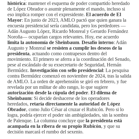
histórica
: mantener el esquema de poder compartido heredado
de López Obrador o asumir plenamente el mando, incluso si
eso implica romper con el expresidente.
El acuerdo de El
Mayor
: En junio de 2023, AMLO pactó que quien ganara la
encuesta presidencial sería candidata, pero los perdedores —
Adán Augusto López, Ricardo Monreal y Gerardo Fernández
Noroña— ocuparían cargos relevantes. Hoy, ese acuerdo
limita la autonomía de Sheinbaum
.
Desafío interno
: Adán
Augusto y Monreal
se resisten a cumplir los deseos de la
presidenta
, actuando como contrapesos dentro del
movimiento. El primero se aferra a la coordinación del Senado,
pese al escándalo de su exsecretario de Seguridad, Hernán
Bermúdez.
Investigación con sello presidencial
: La pesquisa
contra Bermúdez comenzó en noviembre de 2024, tras la salida
de AMLO. La orden de aprehensión se giró en febrero, y fue
revelada por un militar de alto rango, lo que sugiere
autorización desde la cúpula del poder
.
El dilema de
Sheinbaum
: Si decide deshacerse de los operadores
heredados,
retaría directamente la autoridad de López
Obrador
, como Julio César al cruzar el Rubicón. Pero si lo
logra, podría ejercer el poder sin ambigüedades, sin la sombra
de Palenque. La columna concluye que
la presidenta está
acampada en la ribera de su propio Rubicón
, y que su
decisión marcará el rumbo del sexenio.