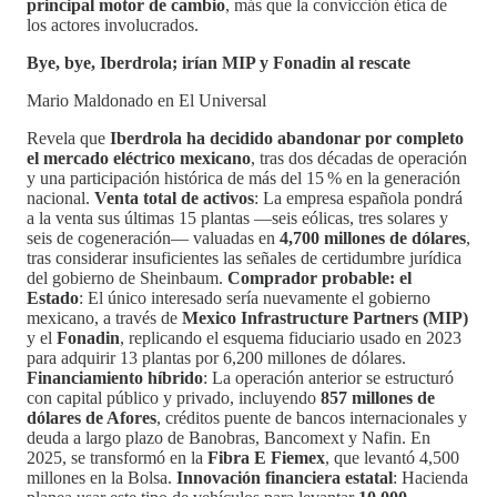
principal motor de cambio
, más que la convicción ética de
los actores involucrados.
Bye, bye, Iberdrola; irían MIP y Fonadin al rescate
Mario Maldonado en El Universal
Revela que
Iberdrola ha decidido abandonar por completo
el mercado eléctrico mexicano
, tras dos décadas de operación
y una participación histórica de más del 15 % en la generación
nacional.
Venta total de activos
: La empresa española pondrá
a la venta sus últimas 15 plantas —seis eólicas, tres solares y
seis de cogeneración— valuadas en
4,700 millones de dólares
,
tras considerar insuficientes las señales de certidumbre jurídica
del gobierno de Sheinbaum.
Comprador probable: el
Estado
: El único interesado sería nuevamente el gobierno
mexicano, a través de
Mexico Infrastructure Partners (MIP)
y el
Fonadin
, replicando el esquema fiduciario usado en 2023
para adquirir 13 plantas por 6,200 millones de dólares.
Financiamiento híbrido
: La operación anterior se estructuró
con capital público y privado, incluyendo
857 millones de
dólares de Afores
, créditos puente de bancos internacionales y
deuda a largo plazo de Banobras, Bancomext y Nafin. En
2025, se transformó en la
Fibra E Fiemex
, que levantó 4,500
millones en la Bolsa.
Innovación financiera estatal
: Hacienda