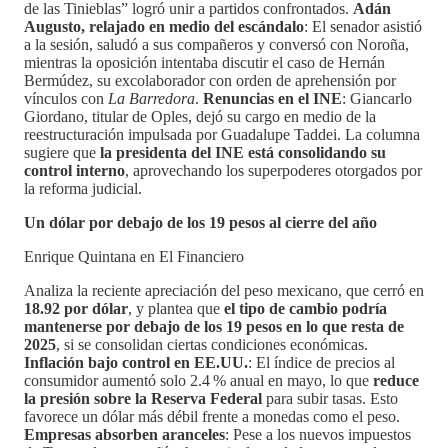
de las Tinieblas” logró unir a partidos confrontados.
Adán
Augusto, relajado en medio del escándalo
: El senador asistió
a la sesión, saludó a sus compañeros y conversó con Noroña,
mientras la oposición intentaba discutir el caso de Hernán
Bermúdez, su excolaborador con orden de aprehensión por
vínculos con
La Barredora
.
Renuncias en el INE
: Giancarlo
Giordano, titular de Oples, dejó su cargo en medio de la
reestructuración impulsada por Guadalupe Taddei. La columna
sugiere que
la presidenta del INE está consolidando su
control interno
, aprovechando los superpoderes otorgados por
la reforma judicial.
Un dólar por debajo de los 19 pesos al cierre del año
Enrique Quintana en El Financiero
Analiza la reciente apreciación del peso mexicano, que cerró en
18.92 por dólar
, y plantea que
el tipo de cambio podría
mantenerse por debajo de los 19 pesos en lo que resta de
2025
, si se consolidan ciertas condiciones económicas.
Inflación bajo control en EE.UU.
: El índice de precios al
consumidor aumentó solo 2.4 % anual en mayo, lo que
reduce
la presión sobre la Reserva Federal
para subir tasas. Esto
favorece un dólar más débil frente a monedas como el peso.
Empresas absorben aranceles
: Pese a los nuevos impuestos