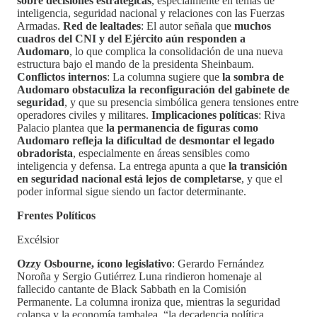
sobre decisiones estratégicas
, especialmente en temas de
inteligencia, seguridad nacional y relaciones con las Fuerzas
Armadas.
Red de lealtades
: El autor señala que
muchos
cuadros del CNI y del Ejército aún responden a
Audomaro
, lo que complica la consolidación de una nueva
estructura bajo el mando de la presidenta Sheinbaum.
Conflictos internos
: La columna sugiere que
la sombra de
Audomaro obstaculiza la reconfiguración del gabinete de
seguridad
, y que su presencia simbólica genera tensiones entre
operadores civiles y militares.
Implicaciones políticas
: Riva
Palacio plantea que
la permanencia de figuras como
Audomaro refleja la dificultad de desmontar el legado
obradorista
, especialmente en áreas sensibles como
inteligencia y defensa. La entrega apunta a que
la transición
en seguridad nacional está lejos de completarse
, y que el
poder informal sigue siendo un factor determinante.
Frentes Políticos
Excélsior
Ozzy Osbourne, ícono legislativo
: Gerardo Fernández
Noroña y Sergio Gutiérrez Luna rindieron homenaje al
fallecido cantante de Black Sabbath en la Comisión
Permanente. La columna ironiza que, mientras la seguridad
colapsa y la economía tambalea, “la decadencia política