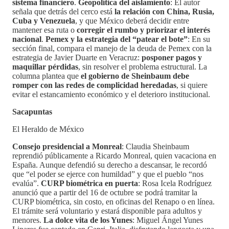
sistema financiero
.
Geopolítica del aislamiento
: El autor
señala que detrás del cerco está
la relación con China, Rusia,
Cuba y Venezuela
, y que México deberá decidir entre
mantener esa ruta o
corregir el rumbo y priorizar el interés
nacional
.
Pemex y la estrategia del “patear el bote”
: En su
sección final, compara el manejo de la deuda de Pemex con la
estrategia de Javier Duarte en Veracruz:
posponer pagos y
maquillar pérdidas
, sin resolver el problema estructural. La
columna plantea que
el gobierno de Sheinbaum debe
romper con las redes de complicidad heredadas
, si quiere
evitar el estancamiento económico y el deterioro institucional.
Sacapuntas
El Heraldo de México
Consejo presidencial a Monreal
: Claudia Sheinbaum
reprendió públicamente a Ricardo Monreal, quien vacaciona en
España. Aunque defendió su derecho a descansar, le recordó
que “el poder se ejerce con humildad” y que el pueblo “nos
evalúa”.
CURP biométrica en puerta
: Rosa Icela Rodríguez
anunció que a partir del 16 de octubre se podrá tramitar la
CURP biométrica, sin costo, en oficinas del Renapo o en línea.
El trámite será voluntario y estará disponible para adultos y
menores.
La dolce vita de los Yunes
: Miguel Ángel Yunes