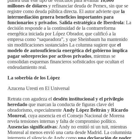
planea usar este tipo de vehículos para levantar
10,000
millones de dólares
y refinanciar deuda de Pemex, sin que se
registre como deuda pública directa. El autor advierte que
la
intermediación genera beneficios importantes para
funcionarios y privados
.
Salida estratégica de Iberdrola
: La
decisión responde a la continuidad de la contrarreforma
energética iniciada por López Obrador, que calificó a la
empresa como “saqueadora”, y que Sheinbaum ha mantenido
sin modificaciones sustanciales La columna sugiere que
el
modelo de autosuficiencia energética del gobierno implica
pagar sobreprecios por activos privados
, mientras se
consolidan esquemas financieros sofisticados que ocultan el
endeudamiento real.
La soberbia de los López
Azucena Uresti en El Universal
Retrata con agudeza el
desdén institucional y el privilegio
heredado
que marcan la conducta de figuras clave del
obradorismo, especialmente
Andy López Beltrán
y
Ricardo
Monreal
, cuya ausencia en el Consejo Nacional de Morena
revela tensiones internas y falta de compromiso político.
Ausencias significativas
: Andy no emitió ni un tuit, mientras
Monreal al menos envió una carta desde Madrid. La columnista
interpreta el silencio de Andy como
una declaración de poder