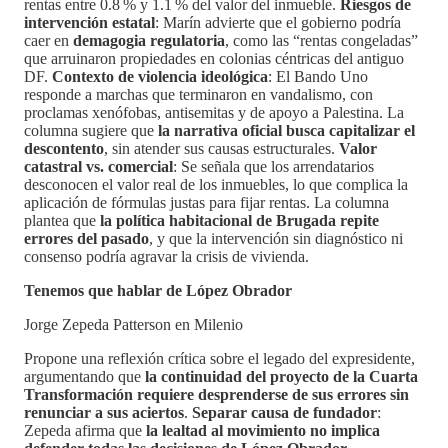
rentas entre 0.8 % y 1.1 % del valor del inmueble.
Riesgos de
intervención estatal
: Marín advierte que el gobierno podría
caer en
demagogia regulatoria
, como las “rentas congeladas”
que arruinaron propiedades en colonias céntricas del antiguo
DF.
Contexto de violencia ideológica
: El Bando Uno
responde a marchas que terminaron en vandalismo, con
proclamas xenófobas, antisemitas y de apoyo a Palestina. La
columna sugiere que
la narrativa oficial busca capitalizar el
descontento
, sin atender sus causas estructurales.
Valor
catastral vs. comercial
: Se señala que los arrendatarios
desconocen el valor real de los inmuebles, lo que complica la
aplicación de fórmulas justas para fijar rentas. La columna
plantea que
la política habitacional de Brugada repite
errores del pasado
, y que la intervención sin diagnóstico ni
consenso podría agravar la crisis de vivienda.
Tenemos que hablar de López Obrador
Jorge Zepeda Patterson en Milenio
Propone una reflexión crítica sobre el legado del expresidente,
argumentando que
la continuidad del proyecto de la Cuarta
Transformación requiere desprenderse de sus errores sin
renunciar a sus aciertos
.
Separar causa de fundador
:
Zepeda afirma que
la lealtad al movimiento no implica