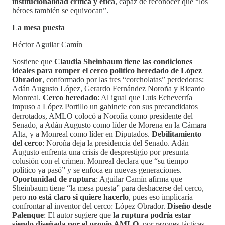
institucionalidad crítica y ética
, capaz de reconocer que “los
héroes también se equivocan”.
La mesa puesta
Héctor Aguilar Camín
Sostiene que
Claudia Sheinbaum tiene las condiciones
ideales para romper el cerco político heredado de López
Obrador
, conformado por las tres “corcholatas” perdedoras:
Adán Augusto López, Gerardo Fernández Noroña y Ricardo
Monreal.
Cerco heredado
: Al igual que Luis Echeverría
impuso a López Portillo un gabinete con sus precandidatos
derrotados, AMLO colocó a Noroña como presidente del
Senado, a Adán Augusto como líder de Morena en la Cámara
Alta, y a Monreal como líder en Diputados.
Debilitamiento
del cerco
: Noroña deja la presidencia del Senado. Adán
Augusto enfrenta una crisis de desprestigio por presunta
colusión con el crimen. Monreal declara que “su tiempo
político ya pasó” y se enfoca en nuevas generaciones.
Oportunidad de ruptura
: Aguilar Camín afirma que
Sheinbaum tiene “la mesa puesta” para deshacerse del cerco,
pero
no está claro si quiere hacerlo
, pues eso implicaría
confrontar al inventor del cerco: López Obrador.
Diseño desde
Palenque
: El autor sugiere que
la ruptura podría estar
siendo diseñada por el propio AMLO
, por razones tácticas