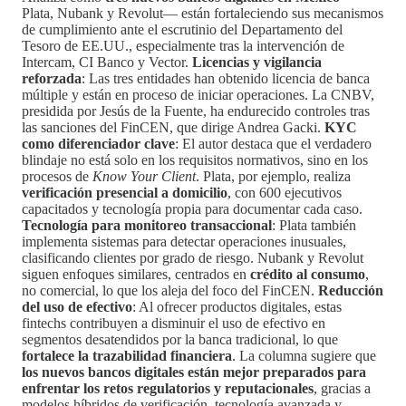
Plata, Nubank y Revolut— están fortaleciendo sus mecanismos
de cumplimiento ante el escrutinio del Departamento del
Tesoro de EE.UU., especialmente tras la intervención de
Intercam, CI Banco y Vector.
Licencias y vigilancia
reforzada
: Las tres entidades han obtenido licencia de banca
múltiple y están en proceso de iniciar operaciones. La CNBV,
presidida por Jesús de la Fuente, ha endurecido controles tras
las sanciones del FinCEN, que dirige Andrea Gacki.
KYC
como diferenciador clave
: El autor destaca que el verdadero
blindaje no está solo en los requisitos normativos, sino en los
procesos de
Know Your Client
. Plata, por ejemplo, realiza
verificación presencial a domicilio
, con 600 ejecutivos
capacitados y tecnología propia para documentar cada caso.
Tecnología para monitoreo transaccional
: Plata también
implementa sistemas para detectar operaciones inusuales,
clasificando clientes por grado de riesgo. Nubank y Revolut
siguen enfoques similares, centrados en
crédito al consumo
,
no comercial, lo que los aleja del foco del FinCEN.
Reducción
del uso de efectivo
: Al ofrecer productos digitales, estas
fintechs contribuyen a disminuir el uso de efectivo en
segmentos desatendidos por la banca tradicional, lo que
fortalece la trazabilidad financiera
. La columna sugiere que
los nuevos bancos digitales están mejor preparados para
enfrentar los retos regulatorios y reputacionales
, gracias a
modelos híbridos de verificación, tecnología avanzada y