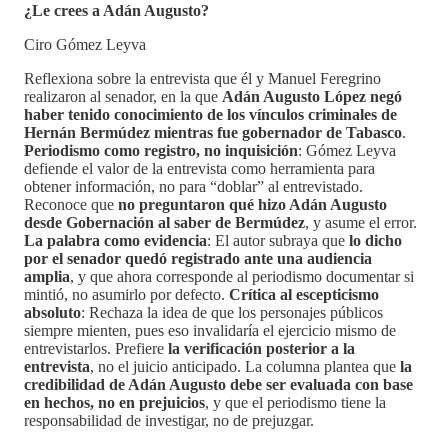
¿Le crees a Adán Augusto?
Ciro Gómez Leyva
Reflexiona sobre la entrevista que él y Manuel Feregrino
realizaron al senador, en la que
Adán Augusto López negó
haber tenido conocimiento de los vínculos criminales de
Hernán Bermúdez mientras fue gobernador de Tabasco
.
Periodismo como registro, no inquisición
: Gómez Leyva
defiende el valor de la entrevista como herramienta para
obtener información, no para “doblar” al entrevistado.
Reconoce que
no preguntaron qué hizo Adán Augusto
desde Gobernación al saber de Bermúdez
, y asume el error.
La palabra como evidencia
: El autor subraya que
lo dicho
por el senador quedó registrado ante una audiencia
amplia
, y que ahora corresponde al periodismo documentar si
mintió, no asumirlo por defecto.
Crítica al escepticismo
absoluto
: Rechaza la idea de que los personajes públicos
siempre mienten, pues eso invalidaría el ejercicio mismo de
entrevistarlos. Prefiere
la verificación posterior a la
entrevista
, no el juicio anticipado. La columna plantea que
la
credibilidad de Adán Augusto debe ser evaluada con base
en hechos, no en prejuicios
, y que el periodismo tiene la
responsabilidad de investigar, no de prejuzgar.