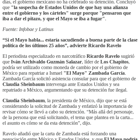
días, el gobierno mexicano no ha celebrado su detención. Concluyó
que
"la sospecha de Estados Unidos de que hay una alianza
entre el gobierno y los cárteles" surge porque "pensaron que
iba a dar el pitazo, y que el Mayo se iba a fugar"
.
Fuente: Infobae y Latinus
“Si el Mayo habla... estaría sacudiendo a buena parte de la clase
política de los últimos 25 años”, advierte Ricardo Ravelo
El periodista especializado en narcotráfico
Ricardo Ravelo
sugirió
que
Iván Archivaldo Guzmán Salazar
, líder de
Los Chapitos
,
podría ser utilizado como moneda de cambio por el gobierno de
México para repatriar a Ismael
"El Mayo" Zambada García
.
Zambada García solicitó asistencia consular para que el gobierno de
Claudia Sheinbaum
intervenga ante Estados Unidos y sea
repatriado a México, argumentando que su detención fue ilegal.
Claudia Sheinbaum
, la presidenta de México, dijo que se está
considerando la solicitud de Zambada y enfatizó la importancia de
revisar cómo se llevó a cabo su detención. “Más allá del personaje,
de la persona que está solicitando, el tema que plantea en la carta...
el asunto es cómo se da esta detención”, dijo.
Ravelo añadió que la carta de Zambada está forzando una
negociación entre México y Estados Unidos, y que
El Mayo podría