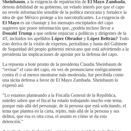
Sheinbaum
, a la exigencia de repatriación de
El Mayo Zambada
,
denota debilidad de su gobierno, un velado interés por que el capo
no revele información sensible de la política mexicana y fortalece la
idea de que México protege a los narcotraficantes. La exigencia de
El Mayo
es un chantaje y los mensajes encriptados del capo
sugieren que posee información que, ¿podría incluso llevar a
Donald Trump
a que ordene enjuiciar a políticos y dirigentes de la
4T, incluidos los apellidos
López Obrador
y
López Beltrán?
Todo
esto deriva de la visión de expertos, periodistas y hasta del Gabinete
de Seguridad del propio gobierno mexicano que está advirtiendo a la
presidenta las implicaciones de apostar por la defensa del capo.
La repuesta a bote pronto de la presidenta Claudia Sheinbaum de
“revisar” el caso del capo, en vez de pronunciarse enérgicamente
contra él o al menos mostrarse más moderada, fue percibida como
una tácita defensa a favor de El Mayo Zambada. Sheinbaum lo
expresó así:
"Lo estamos planteando a la Fiscalía General de la República,
ustedes saben que el fiscal ha estado trabajando mucho este tema,
porque más allá del personaje, de la persona que está solicitando, el
tema que plantea en la carta, repito, más allá de la persona y sus
delitos, que esa es otra cosa, el asunto es cómo se da esta
detención."