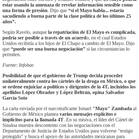
estar usando la amenaza de revelar información sensible como
una forma de presión
. Dijo que
“si el Mayo habla... estaría
sacudiendo a buena parte de la clase política de los últimos 25
años”.
Según Ravelo, aunque
la repatriación de El Mayo es complicada,
podría ser posible a través de un acuerd
o, en el cual Estados
Unidos recibiría a los hijos de El Chapo a cambio de El Mayo. Dijo
que
“puede ser una buena negociación”
si las circunstancias lo
permiten.
Fuente: Infobae
Posibilidad de que el gobierno de Trump decida proceder
unilateralmente contra los cárteles de la droga en México, o que
se ordene enjuiciar a políticos y dirigentes de la 4T, incluidos los
apellidos López Obrador y López Beltrán, opina Salvador
García Soto
La carta enviada por el narcotraficante Ismael
"Mayo" Zambada
al
Gobierno de México plantea
varios mensajes explícitos e
implícitos para la llamada 4T
. En su misiva, el líder del Cártel de
Sinaloa muestra descontento con las negociaciones con el
Departamento de Justicia de Estados Unidos para volverse "testigo
protegido" y busca el apoyo de las autoridades mexicanas para