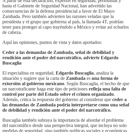
A partir de esta declaración, expertos en seguridad, periodistas y
hasta el Gabinete de Seguridad Nacional, han advertido las
consecuencias de la defensa presidencial a favor de El Mayo
Zambada. Pero también advierten las razones veladas que la
presidenta y el grupo que gobierna al país, la llamada 4T, podrían
tener para proteger al capo trayéndolo a México y evitar así echarlos
de cabeza.
Aquí las opiniones, puntos de vista y datos aportados:
Ceder a las demandas de Zambada, señal de debilidad y
rendición ante el poder del narcotráfico, advierte Edgardo
Buscaglia
El especialista en seguridad,
Edgardo Buscaglia
, analiza la
situación y sugiere que la carta de
Zambada
es
una forma de
extorsión al gobierno mexicano
. Según Buscaglia, el hecho de que
un narcotraficante haga este tipo de peticiones
refleja una falta de
control por parte del Estado sobre el crimen organizado
.
Además, critica la respuesta del gobierno al considerar que
ceder a
las demandas de Zambada podría interpretarse como una señal
de debilidad y rendición ante el poder del narcotráfico.
Buscaglia también subraya la importancia de abordar el problema
del narcotráfico desde una perspectiva integral, que incluya no solo
medidas de seguridad, sino también políticas sociales y económicas