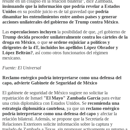
resulte en un colapso en la relación bilateral", dice Zambada,
insinuando que la información que podría revelar a Estados
Unidos
en su posible juicio es de tal gravedad que
podría
dinamitar los entendimientos entre ambos países y generar
acciones unilaterales del gobierno de Trump contra México
.
Las
especulaciones incluyen
la posibilidad de que, ¿el gobierno de
Trump decida proceder unilateralmente contra los cárteles de la
droga en México
, o que
se ordene enjuiciar a políticos y
dirigentes de la 4T, incluidos los apellidos López Obrador y
López Beltrán?
, así como otros funcionarios del régimen
mexicano.
Fuente: El Universal
Reclamo enérgico podría interpretarse como una defensa del
capo, advierte Gabinete de Seguridad de México
El gabinete de seguridad de México sugiere no solicitar la
repatriación de Ismael
"El Mayo" Zambada García
para evitar
una crisis diplomática con Estados Unidos. Se
recomienda una
estrategia diplomática cautelosa
, ya que un
reclamo enérgico
podría interpretarse como una defensa del capo
y afectar la
relación bilateral. Además, se propone que la Secretaría de
Relaciones Exteriores solicite información sobre la captura y
traslado de Zambada a Texas, sin promover activamente su retorno a