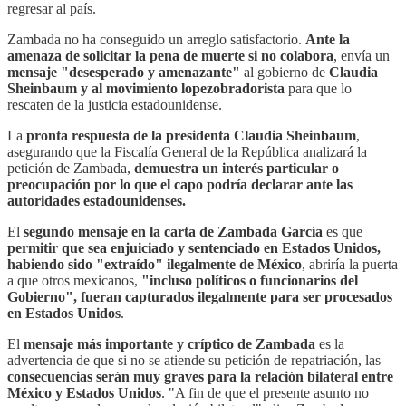
regresar al país.
Zambada no ha conseguido un arreglo satisfactorio.
Ante la
amenaza de solicitar la pena de muerte si no colabora
, envía un
mensaje "desesperado y amenazante"
al gobierno de
Claudia
Sheinbaum y al movimiento lopezobradorista
para que lo
rescaten de la justicia estadounidense.
La
pronta respuesta de la presidenta Claudia Sheinbaum
,
asegurando que la Fiscalía General de la República analizará la
petición de Zambada,
demuestra un interés particular o
preocupación por lo que el capo podría declarar ante las
autoridades estadounidenses.
El
segundo mensaje en la carta de Zambada García
es que
permitir que sea enjuiciado y sentenciado en Estados Unidos,
habiendo sido "extraído" ilegalmente de México
, abriría la puerta
a que otros mexicanos,
"incluso políticos o funcionarios del
Gobierno", fueran capturados ilegalmente para ser procesados
en Estados Unidos
.
El
mensaje más importante y críptico de Zambada
es la
advertencia de que si no se atiende su petición de repatriación, las
consecuencias serán muy graves para la relación bilateral entre
México y Estados Unidos
. "A fin de que el presente asunto no