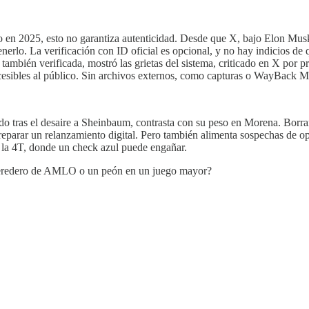
ro en 2025, esto no garantiza autenticidad. Desde que X, bajo Elon Mu
erlo. La verificación con ID oficial es opcional, y no hay indicios de 
mbién verificada, mostró las grietas del sistema, criticado en X por pr
ccesibles al público. Sin archivos externos, como capturas o WayBack Ma
zado tras el desaire a Sheinbaum, contrasta con su peso en Morena. Borr
preparar un relanzamiento digital. Pero también alimenta sospechas de o
 la 4T, donde un check azul puede engañar.
l heredero de AMLO o un peón en un juego mayor?