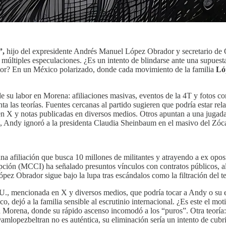
”,
hijo del expresidente Andrés Manuel López Obrador y secretario de 
múltiples especulaciones. ¿Es un intento de blindarse ante una supuesta
ector? En un México polarizado, donde cada movimiento de la familia
Ló
 su labor en Morena: afiliaciones masivas, eventos de la 4T y fotos con
nta las teorías. Fuentes cercanas al partido sugieren que podría estar 
n X y notas publicadas en diversos medios. Otros apuntan a una jugada p
 Andy ignoró a la presidenta Claudia Sheinbaum en el masivo del Zócal
 afiliación que busca 10 millones de militantes y atrayendo a ex oposi
ción (MCCI) ha señalado presuntos vínculos con contratos públicos, alg
López Obrador sigue bajo la lupa tras escándalos como la filtración del
UU., mencionada en X y diversos medios, que podría tocar a Andy o su
 dejó a la familia sensible al escrutinio internacional. ¿Es este el m
en Morena, donde su rápido ascenso incomodó a los “puros”. Otra teorí
opezbeltran no es auténtica, su eliminación sería un intento de cubri