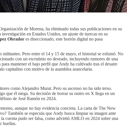
Organización de Morena, ha eliminado todas sus publicaciones en su
 investigación en Estados Unidos, un ajuste de tuercas en su
pez Obrador
es diseccionado, este borrón digital no pasa
 militantes. Pero entre el 14 y 15 de mayo, el historial se esfumó. No
relacionado con un escrutinio no deseado, incluyendo rumores de una
ara mantener el bajo perfil que Andy ha cultivado tras el desaire
o capitalino con motivo de la asamblea arancelaria.
tores como Alejandro Murat. Pero su ascenso no ha sido terso.
o que él niega. Su decisión de borrar su rastro en X llega en un
 teléfono de José Ramón en 2024.
 entorno, aunque no hay evidencia concreta. La carta de The New
otivo? También se especula que Andy busca limpiar su imagen ante
a: la cuenta pudo ser falsa, como advirtió AMLO en 2024 sobre una
r huellas.