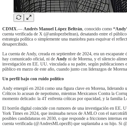
CDMX
.—
Andrés Manuel López Beltrán
, conocido como
“Andy
cuenta verificada de X (@amlopezbeltran), desatando entre el público 
estrategia política o simplemente una maniobra para esquivar el refl
desapercibido.
La cuenta de Andy, creada en septiembre de 2024, era un escaparate de
hay comunicado oficial, ni de
Andy
ni de Morena, y el silencio alime
investigación en EE. UU. vinculada a su padre, según publicaciones e
público en marzo de este año, cuando junto con liderazgos de Morena,
Un perfil bajo con ruido político
Andy emergió en 2024 como una figura clave en Morena, liderando una
Críticos lo acusan de nepotismo, mientras Mexicanos Contra la Corrup
momento delicado: la 4T enfrenta críticas por opacidad, y la familia 
El borrón digital coincide con rumores de una investigación en EE. 
York Times en 2024, que insinuaba nexos de AMLO con el narcotráfico,
posibles candidaturas en 2030, o que responde a fricciones internas 
cuenta verificada (@AndresMLopezB) que suplantaba a su hijo. Si @aml