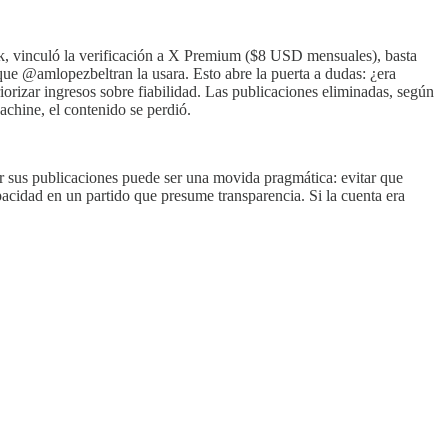
sk, vinculó la verificación a X Premium ($8 USD mensuales), basta
que @amlopezbeltran la usara. Esto abre la puerta a dudas: ¿era
iorizar ingresos sobre fiabilidad. Las publicaciones eliminadas, según
chine, el contenido se perdió.
ar sus publicaciones puede ser una movida pragmática: evitar que
pacidad en un partido que presume transparencia. Si la cuenta era