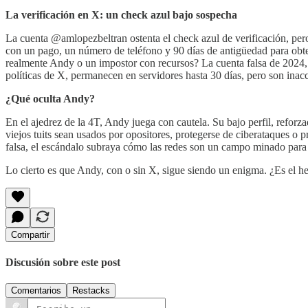
La verificación en X: un check azul bajo sospecha
La cuenta @amlopezbeltran ostenta el check azul de verificación, pe
con un pago, un número de teléfono y 90 días de antigüedad para obten
realmente Andy o un impostor con recursos? La cuenta falsa de 2024, ta
políticas de X, permanecen en servidores hasta 30 días, pero son ina
¿Qué oculta Andy?
En el ajedrez de la 4T, Andy juega con cautela. Su bajo perfil, refor
viejos tuits sean usados por opositores, protegerse de ciberataques o 
falsa, el escándalo subraya cómo las redes son un campo minado para
Lo cierto es que Andy, con o sin X, sigue siendo un enigma. ¿Es e
Compartir
Discusión sobre este post
Comentarios
Restacks