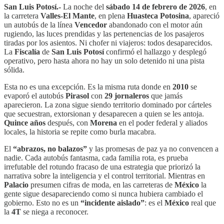
San Luis Potosí.-
La noche del
sábado 14 de febrero de 2026
, en
la carretera
Valles-El Mante
, en plena
Huasteca Potosina
, apareció
un autobús de la línea
Vencedor
abandonado con el motor aún
rugiendo, las luces prendidas y las pertenencias de los pasajeros
tiradas por los asientos. Ni chofer ni viajeros: todos desaparecidos.
La
Fiscalía
de
San Luis Potosí
confirmó el hallazgo y desplegó
operativo, pero hasta ahora no hay un solo detenido ni una pista
sólida.
Esta no es una excepción. Es la misma ruta donde en
2010
se
evaporó el autobús
Pirasol
con
29 jornaleros
que jamás
aparecieron. La zona sigue siendo territorio dominado por cárteles
que secuestran, extorsionan y desaparecen a quien se les antoja.
Quince años
después, con
Morena
en el poder federal y aliados
locales, la historia se repite como burla macabra.
El
“abrazos, no balazos”
y las promesas de paz ya no convencen a
nadie. Cada autobús fantasma, cada familia rota, es prueba
irrefutable del rotundo fracaso de una estrategia que priorizó la
narrativa sobre la inteligencia y el control territorial. Mientras en
Palacio
presumen cifras de moda, en las carreteras de
México
la
gente sigue desapareciendo como si nunca hubiera cambiado el
gobierno. Esto no es un
“incidente aislado”
: es el
México
real que
la
4T
se niega a reconocer.