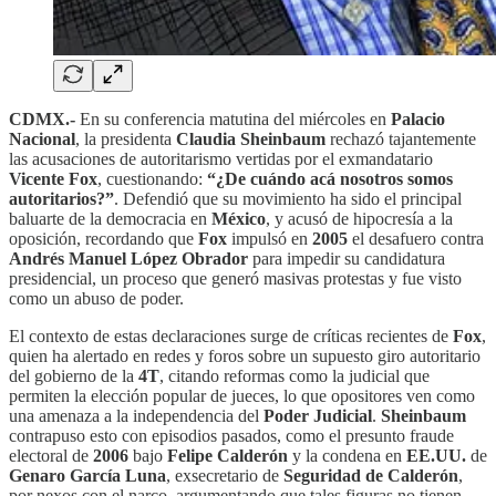
CDMX.-
En su conferencia matutina del miércoles en
Palacio
Nacional
, la presidenta
Claudia Sheinbaum
rechazó tajantemente
las acusaciones de autoritarismo vertidas por el exmandatario
Vicente Fox
, cuestionando:
“¿De cuándo acá nosotros somos
autoritarios?”
. Defendió que su movimiento ha sido el principal
baluarte de la democracia en
México
, y acusó de hipocresía a la
oposición, recordando que
Fox
impulsó en
2005
el desafuero contra
Andrés Manuel López Obrador
para impedir su candidatura
presidencial, un proceso que generó masivas protestas y fue visto
como un abuso de poder.
El contexto de estas declaraciones surge de críticas recientes de
Fox
,
quien ha alertado en redes y foros sobre un supuesto giro autoritario
del gobierno de la
4T
, citando reformas como la judicial que
permiten la elección popular de jueces, lo que opositores ven como
una amenaza a la independencia del
Poder Judicial
.
Sheinbaum
contrapuso esto con episodios pasados, como el presunto fraude
electoral de
2006
bajo
Felipe Calderón
y la condena en
EE.UU.
de
Genaro García Luna
, exsecretario de
Seguridad de Calderón
,
por nexos con el narco, argumentando que tales figuras no tienen