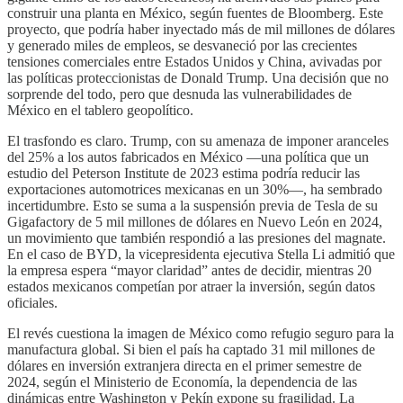
construir una planta en México, según fuentes de Bloomberg. Este
proyecto, que podría haber inyectado más de mil millones de dólares
y generado miles de empleos, se desvaneció por las crecientes
tensiones comerciales entre Estados Unidos y China, avivadas por
las políticas proteccionistas de Donald Trump. Una decisión que no
sorprende del todo, pero que desnuda las vulnerabilidades de
México en el tablero geopolítico.
El trasfondo es claro. Trump, con su amenaza de imponer aranceles
del 25% a los autos fabricados en México —una política que un
estudio del Peterson Institute de 2023 estima podría reducir las
exportaciones automotrices mexicanas en un 30%—, ha sembrado
incertidumbre. Esto se suma a la suspensión previa de Tesla de su
Gigafactory de 5 mil millones de dólares en Nuevo León en 2024,
un movimiento que también respondió a las presiones del magnate.
En el caso de BYD, la vicepresidenta ejecutiva Stella Li admitió que
la empresa espera “mayor claridad” antes de decidir, mientras 20
estados mexicanos competían por atraer la inversión, según datos
oficiales.
El revés cuestiona la imagen de México como refugio seguro para la
manufactura global. Si bien el país ha captado 31 mil millones de
dólares en inversión extranjera directa en el primer semestre de
2024, según el Ministerio de Economía, la dependencia de las
dinámicas entre Washington y Pekín expone su fragilidad. La