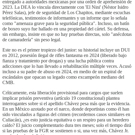
entregado a autoridades mexicanas por una orden de aprehensión de
2023. La DEA lo vincula directamente con 'El Nini' (Néstor Isidro
Pérez Salas), jefe de seguridad de Los Chapitos, mediante escuchas
telefónicas, testimonios de informantes y un informe que lo señala
como "amenaza grave para la seguridad pública". Incluso, un batín
de boxeo suyo fue hallado en una propiedad del cártel. Su defensa,
sin embargo, insiste en que no hay pruebas directas, solo "anécdotas
de camaradería" sin peso legal.
Este no es el primer tropiezo del junior: su historial incluye un DUI
en 2012, posesión ilegal de rifles fantasma en 2024 (liberado bajo
fianza y tratamiento por drogas) y una lucha pública contra
adicciones que lo han llevado a rehabilitación múltiple veces. Acusó
incluso a su padre de abuso en 2024, en medio de un espiral de
escándalos que opacan su legado como excampeón mediano del
CMB.
Críticamente, esta liberación provisional para cargos que suelen
implicar prisión preventiva (artículo 19 constitucional) plantea
interrogantes sobre si el apellido Chávez pesa más que la evidencia.
En un México azotado por el narco, donde deportistas como él han
sido vinculados a figuras del crimen (recordemos casos similares en
Culiacán), ¿es esto justicia equitativa o un respiro para un heredero
caído? El juicio complementario dura tres meses; solo el tiempo dirá
si las pruebas de la FGR se sostienen o si, una vez más, Chávez Jr.