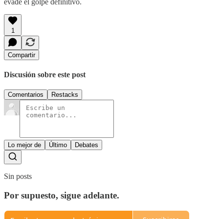
evade el golpe definitivo.
1
Compartir
Discusión sobre este post
Comentarios
Restacks
Lo mejor de
Último
Debates
Sin posts
Por supuesto, sigue adelante.