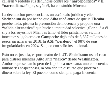
callarán y redobló sus denuncias contra los
“narcopolíticos”
y la
“narcoalianza”
que, según él, ha construido
Morena
.
La declaración presidencial es un escándalo jurídico y ético.
Sheinbaum
da por hecho que
Alito
robó antes de que la
Fiscalía
pruebe nada, pisotea la presunción de inocencia y propone una
“salida alternativa”
que huele a impunidad selectiva. ¿Por qué a él
sí y a los suyos no? Mientras tanto, el líder priista no es víctima
inocente: su gobierno en
Campeche
dejó más de 3,387 millones de
pesos sin aclarar en 2018; la
ASF “perdonó”
el 98% de esas
irregularidades en 2024. Saqueo con sello institucional.
Esto no es justicia, es puro teatro de la
4T
.
Sheinbaum
usa el caso
para distraer mientras
Alito
grita
“narco”
desde
Washington
.
Ambos representan lo peor de la política mexicana: uno con cuentas
millonarias sospechosas, la otra con un discurso que prioriza el
dinero sobre la ley. El pueblo, como siempre, paga la cuenta.