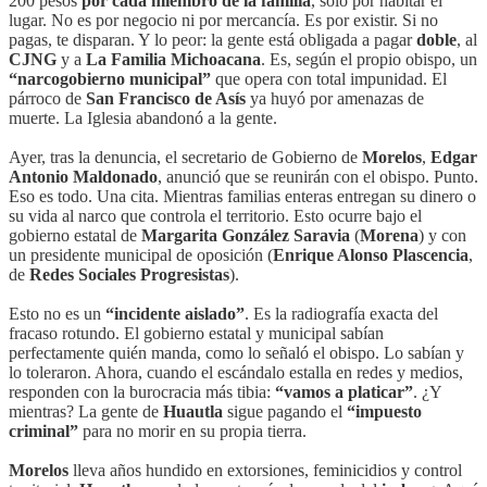
200 pesos
por cada miembro de la familia
, solo por habitar el
lugar. No es por negocio ni por mercancía. Es por existir. Si no
pagas, te disparan. Y lo peor: la gente está obligada a pagar
doble
, al
CJNG
y a
La Familia Michoacana
. Es, según el propio obispo, un
“narcogobierno municipal”
que opera con total impunidad. El
párroco de
San Francisco de Asís
ya huyó por amenazas de
muerte. La Iglesia abandonó a la gente.
Ayer, tras la denuncia, el secretario de Gobierno de
Morelos
,
Edgar
Antonio Maldonado
, anunció que se reunirán con el obispo. Punto.
Eso es todo. Una cita. Mientras familias enteras entregan su dinero o
su vida al narco que controla el territorio. Esto ocurre bajo el
gobierno estatal de
Margarita González Saravia
(
Morena
) y con
un presidente municipal de oposición (
Enrique Alonso Plascencia
,
de
Redes Sociales Progresistas
).
Esto no es un
“incidente aislado”
. Es la radiografía exacta del
fracaso rotundo. El gobierno estatal y municipal sabían
perfectamente quién manda, como lo señaló el obispo. Lo sabían y
lo toleraron. Ahora, cuando el escándalo estalla en redes y medios,
responden con la burocracia más tibia:
“vamos a platicar”
. ¿Y
mientras? La gente de
Huautla
sigue pagando el
“impuesto
criminal”
para no morir en su propia tierra.
Morelos
lleva años hundido en extorsiones, feminicidios y control