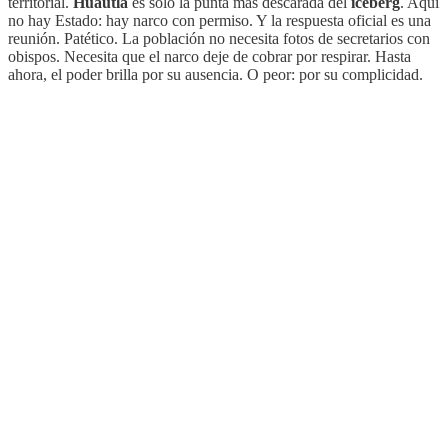
territorial.
Huautla
es solo la punta más descarada del
iceberg
. Aquí
no hay Estado: hay narco con permiso. Y la respuesta oficial es una
reunión. Patético. La población no necesita fotos de secretarios con
obispos. Necesita que el narco deje de cobrar por respirar. Hasta
ahora, el poder brilla por su ausencia. O peor: por su complicidad.