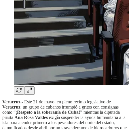
Veracruz.-
Este 21 de mayo, en pleno recinto legislativo de
Veracruz
, un grupo de cubanos irrumpió a gritos con consignas
como “
¡Respeto a la soberanía de Cuba!”
mientras la diputada
priista
Ana Rosa Valdés
exigía suspender la ayuda humanitaria a la
isla para atender primero a los pescadores del norte del estado,
damnificados desde abril por un grave derrame de hidrocarburos que