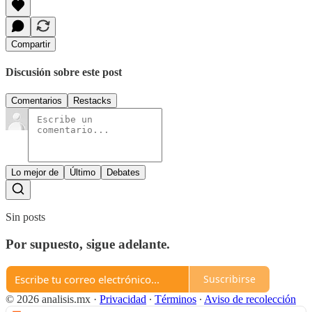
Compartir
Discusión sobre este post
Comentarios
Restacks
Lo mejor de
Último
Debates
Sin posts
Por supuesto, sigue adelante.
Suscribirse
© 2026 analisis.mx
·
Privacidad
∙
Términos
∙
Aviso de recolección