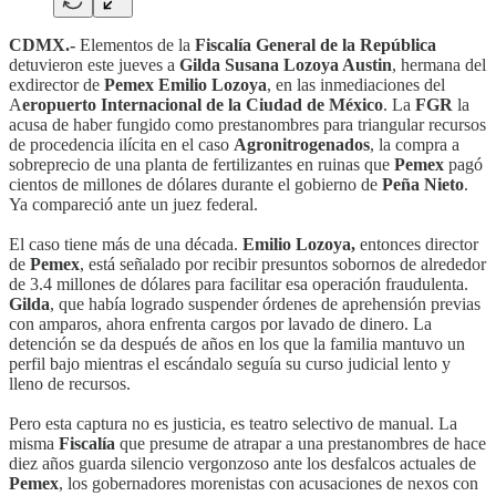
CDMX.-
Elementos de la
Fiscalía General de la República
detuvieron este jueves a
Gilda Susana Lozoya Austin
, hermana del
exdirector de
Pemex Emilio Lozoya
, en las inmediaciones del
A
eropuerto Internacional de la Ciudad de México
. La
FGR
la
acusa de haber fungido como prestanombres para triangular recursos
de procedencia ilícita en el caso
Agronitrogenados
, la compra a
sobreprecio de una planta de fertilizantes en ruinas que
Pemex
pagó
cientos de millones de dólares durante el gobierno de
Peña Nieto
.
Ya compareció ante un juez federal.
El caso tiene más de una década.
Emilio Lozoya,
entonces director
de
Pemex
, está señalado por recibir presuntos sobornos de alrededor
de 3.4 millones de dólares para facilitar esa operación fraudulenta.
Gilda
, que había logrado suspender órdenes de aprehensión previas
con amparos, ahora enfrenta cargos por lavado de dinero. La
detención se da después de años en los que la familia mantuvo un
perfil bajo mientras el escándalo seguía su curso judicial lento y
lleno de recursos.
Pero esta captura no es justicia, es teatro selectivo de manual. La
misma
Fiscalía
que presume de atrapar a una prestanombres de hace
diez años guarda silencio vergonzoso ante los desfalcos actuales de
Pemex
, los gobernadores morenistas con acusaciones de nexos con