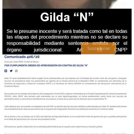
Lo mejor de
Último
Debates
Sin posts
Por supuesto, sigue adelante.
Suscribirse
© 2026 analisis.mx
·
Privacidad
∙
Términos
∙
Aviso de recolección
Crea tu Substack
Descargar la app
Substack
es el hogar de la gran cultura