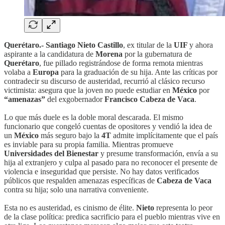
Querétaro.-
Santiago Nieto Castillo
, ex titular de la
UIF
y ahora
aspirante a la candidatura de
Morena
por la gubernatura de
Querétaro
, fue pillado registrándose de forma remota mientras
volaba a
Europa
para la graduación de su hija. Ante las críticas por
contradecir su discurso de austeridad, recurrió al clásico recurso
victimista: asegura que la joven no puede estudiar en
México
por
“amenazas”
del exgobernador
Francisco Cabeza de Vaca
.
Lo que más duele es la doble moral descarada. El mismo
funcionario que congeló cuentas de opositores y vendió la idea de
un
México
más seguro bajo la
4T
admite implícitamente que el país
es inviable para su propia familia. Mientras promueve
Universidades del Bienestar
y presume transformación, envía a su
hija al extranjero y culpa al pasado para no reconocer el presente de
violencia e inseguridad que persiste. No hay datos verificados
públicos que respalden amenazas específicas de
Cabeza de Vaca
contra su hija; solo una narrativa conveniente.
Esta no es austeridad, es cinismo de élite.
Nieto
representa lo peor
de la clase política: predica sacrificio para el pueblo mientras vive en