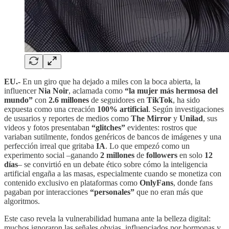
EU.-
En un giro que ha dejado a miles con la boca abierta, la
influencer
Nia Noir
, aclamada como
“la mujer más hermosa del
mundo”
con
2.6 millones
de seguidores en
TikTok
, ha sido
expuesta como una creación
100% artificial
. Según investigaciones
de usuarios y reportes de medios como
The Mirror
y
Unilad
, sus
videos y fotos presentaban
“glitches”
evidentes: rostros que
variaban sutilmente, fondos genéricos de bancos de imágenes y una
perfección irreal que gritaba
IA
. Lo que empezó como un
experimento social –ganando
2 millones
de
followers
en solo
12
días
– se convirtió en un debate ético sobre cómo la inteligencia
artificial engaña a las masas, especialmente cuando se monetiza con
contenido exclusivo en plataformas como
OnlyFans
, donde fans
pagaban por interacciones
“personales”
que no eran más que
algoritmos.
Este caso revela la vulnerabilidad humana ante la belleza digital:
muchos ignoraron las señales obvias, influenciados por hormonas y