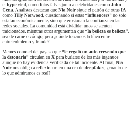
el
hype
viral, como fotos falsas junto a celebridades como
John
Cena
. Analistas destacan que
Nia Noir
sigue el patrón de otras
IA
como
Tilly Norwood
, cuestionando si estas
“influencers”
no solo
estafan económicamente, sino que erosionan la confianza en las
redes sociales. La comunidad está dividida; unos se sienten
traicionados, mientras otros argumentan que
“la belleza es belleza”
,
sea de carne o código, pero ¿dónde trazamos la línea entre
entretenimiento y fraude?
Memes como el del payaso que
“le regaló un auto creyendo que
la detonaría”
circulan en
X
para burlarse de los más ingenuos,
aunque no hay evidencia verificada de tal incidente. Al final,
Nia
Noir
nos obliga a reflexionar: en una era de
deepfakes
, ¿cuánto de
lo que admiramos es real?