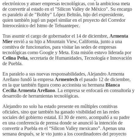
electrónicos y atraer empresas tecnológicas, con la ambiciosa meta
de convertir al estado en el "Silicon Valley de México". Su encargo
es paralelo al de "Bobby" López Beltrán, hijo del expresidente,
quien también jugó un papel similar en el proyecto del Corredor
Interoceánico del Istmo de Tehuantepec.
Tras asumir el cargo de gobernador el 14 de diciembre,
Armenta
Mier
envió a su hijo a Mountain View, California, junto a una
comitiva de funcionarios, para visitar las sedes de empresas
tecnológicas como Google y Meta. Esta misión estuvo liderada por
Celina Peña
, secretaria de Humanidades, Tecnología e Innovación
de Puebla.
En paralelo a sus nuevas responsabilidades, Alejandro Armenta
Arellano fundó la empresa
Armentech
el pasado 12 de diciembre,
en la que también figura como accionista su hermana
Blanca
Cecilia Armenta Arellano
. La empresa se enfocará en consultoría y
desarrollo de herramientas tecnológicas.
Alejandro no solo ha estado presente en múltiples comitivas
oficiales, sino que también ha ganado visibilidad en las redes
sociales del gobierno estatal. El 30 de enero, acompañó a su padre
en una conferencia de prensa donde se anunció la intención de
convertir a Puebla en el “Silicon Valley mexicano”. Apenas una
semana después, se le vio junto a los coordinadores del proyecto