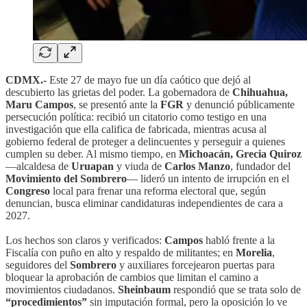
CDMX.-
Este 27 de mayo fue un día caótico que dejó al
descubierto las grietas del poder. La gobernadora de
Chihuahua,
Maru Campos
, se presentó ante la
FGR
y denunció públicamente
persecución política: recibió un citatorio como testigo en una
investigación que ella califica de fabricada, mientras acusa al
gobierno federal de proteger a delincuentes y perseguir a quienes
cumplen su deber. Al mismo tiempo, en
Michoacán, Grecia Quiroz
—alcaldesa de
Uruapan
y viuda de
Carlos Manzo
, fundador del
Movimiento del Sombrero
— lideró un intento de irrupción en el
Congreso
local para frenar una reforma electoral que, según
denuncian, busca eliminar candidaturas independientes de cara a
2027.
Los hechos son claros y verificados:
Campos
habló frente a la
Fiscalía con puño en alto y respaldo de militantes; en
Morelia
,
seguidores del
Sombrero
y auxiliares forcejearon puertas para
bloquear la aprobación de cambios que limitan el camino a
movimientos ciudadanos.
Sheinbaum
respondió que se trata solo de
“procedimientos”
sin imputación formal, pero la oposición lo ve