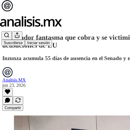
El senador fantasma que cobra y se victim
Suscribirse
Iniciar sesión
acusaciones de EU
Inzunza acumula 55 días de ausencia en el Senado y 
Analisis.MX
jun 23, 2026
Compartir