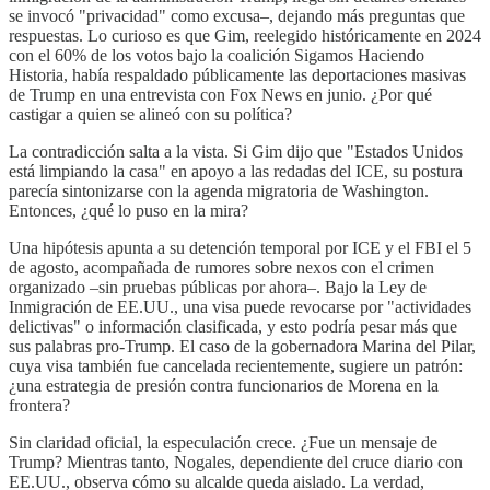
se invocó "privacidad" como excusa–, dejando más preguntas que
respuestas. Lo curioso es que Gim, reelegido históricamente en 2024
con el 60% de los votos bajo la coalición Sigamos Haciendo
Historia, había respaldado públicamente las deportaciones masivas
de Trump en una entrevista con Fox News en junio. ¿Por qué
castigar a quien se alineó con su política?
La contradicción salta a la vista. Si Gim dijo que "Estados Unidos
está limpiando la casa" en apoyo a las redadas del ICE, su postura
parecía sintonizarse con la agenda migratoria de Washington.
Entonces, ¿qué lo puso en la mira?
Una hipótesis apunta a su detención temporal por ICE y el FBI el 5
de agosto, acompañada de rumores sobre nexos con el crimen
organizado –sin pruebas públicas por ahora–. Bajo la Ley de
Inmigración de EE.UU., una visa puede revocarse por "actividades
delictivas" o información clasificada, y esto podría pesar más que
sus palabras pro-Trump. El caso de la gobernadora Marina del Pilar,
cuya visa también fue cancelada recientemente, sugiere un patrón:
¿una estrategia de presión contra funcionarios de Morena en la
frontera?
Sin claridad oficial, la especulación crece. ¿Fue un mensaje de
Trump? Mientras tanto, Nogales, dependiente del cruce diario con
EE.UU., observa cómo su alcalde queda aislado. La verdad,