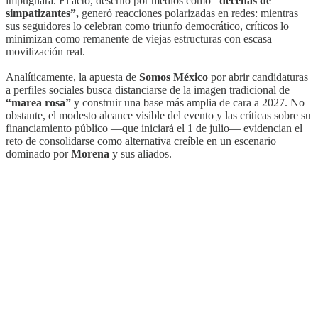
impugnará. El acto, descrito por medios como
“decenas de
simpatizantes”,
generó reacciones polarizadas en redes: mientras
sus seguidores lo celebran como triunfo democrático, críticos lo
minimizan como remanente de viejas estructuras con escasa
movilización real.
Analíticamente, la apuesta de
Somos México
por abrir candidaturas
a perfiles sociales busca distanciarse de la imagen tradicional de
“marea rosa”
y construir una base más amplia de cara a 2027. No
obstante, el modesto alcance visible del evento y las críticas sobre su
financiamiento público —que iniciará el 1 de julio— evidencian el
reto de consolidarse como alternativa creíble en un escenario
dominado por
Morena
y sus aliados.