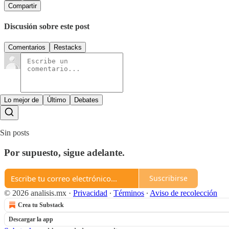
Compartir
Discusión sobre este post
Comentarios
Restacks
Lo mejor de
Último
Debates
Sin posts
Por supuesto, sigue adelante.
Suscribirse
© 2026 analisis.mx
·
Privacidad
∙
Términos
∙
Aviso de recolección
Crea tu Substack
Descargar la app