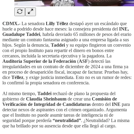
CDMX.-
La senadora
Lilly Téllez
destapó ayer un escándalo que
huele a podrido desde hace meses: la consejera presidenta del
INE,
Guadalupe Taddei
, habría desviado 65 millones de pesos del erario
mediante un contrato fantasma asignado a una empresa ligada a sus
hijos. Según la denuncia,
Taddei
y su equipo fingieron un convenio
con el propio Instituto para repartir el dinero en bonos entre
cercanos, incluida la secretaria ejecutiva y la pagadora. La
Auditoría Superior de la Federación
(
ASF
) detectó las
irregularidades en un contrato de diciembre de 2024 a una firma ya
en proceso de desaparición fiscal, incapaz de facturar. Pruebas hay,
dice
Téllez
, y exige justicia inmediata. Esto no es un rumor de redes:
lo confirmó la propia senadora en conferencia.
Al mismo tiempo,
Taddei
rechazó de plano la propuesta del
gobierno de
Claudia Sheinbaum
de crear una
Comisión de
Verificación de Integridad de Candidaturas
dentro del
INE
para
detectar nexos de aspirantes con el crimen organizado. Argumenta
que el Instituto no puede asumir tareas de inteligencia ni de
seguridad porque perdería
“neutralidad”
. ¿Neutralidad? La misma
que ha brillado por su ausencia desde que ella llegó al cargo.