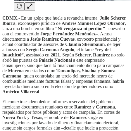
CDMX.-
En un golpe que huele a revancha interna,
Julio Scherer
Ibarra
, exconsejero jurídico de
Andrés Manuel López Obrador
,
lanza una bomba en su libro
“Ni venganza ni perdón”
–coescrito
con el controvertido
Jorge Fernández Menéndez
–. Acusa
directamente a
Jesús Ramírez Cuevas
, exvocero presidencial y
actual coordinador de asesores de
Claudia Sheinbaum
, de tejer
alianzas con
Sergio Carmona Angulo
, el infame
“rey del
huachicol”
, asesinado en
2021
. Según
Scherer
,
Ramírez
no solo
abrió las puertas de
Palacio Nacional
a este empresario
tamaulipeco, sino que facilitó financiamiento ilícito para campañas
de
Morena
en estados como
Tamaulipas, Sinaloa
y
Sonora
.
Carmona
, quien controlaba un tercio del mercado negro de
combustibles mediante facturas falsas y empresas fantasma, habría
inyectado dinero sucio en la elección de gobernadores como
Américo Villarreal
.
El contexto es demoledor: informes reservados del gobierno
mexicano documentan reuniones entre
Ramírez
y
Carmona
,
respaldados por fotos públicas y actos de campaña. En cortes de
Nueva York
y
Texas
, el nombre de
Ramírez
surge en
investigaciones por lavado de dinero y financiamiento electoral,
aunque sin cargos formales aún –detalle que huele a protección