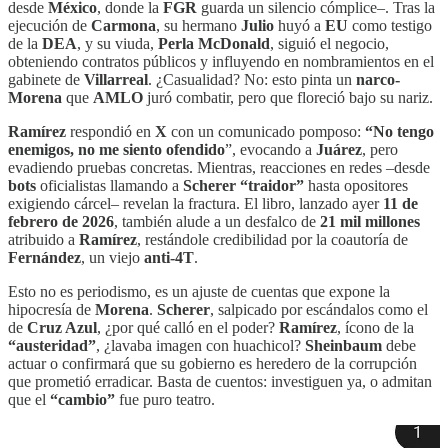
desde
México
, donde la
FGR
guarda un silencio cómplice–. Tras la
ejecución de
Carmona
, su hermano
Julio
huyó a
EU
como testigo
de la
DEA
, y su viuda,
Perla McDonald
, siguió el negocio,
obteniendo contratos públicos y influyendo en nombramientos en el
gabinete de
Villarreal
. ¿Casualidad? No: esto pinta un
narco-
Morena
que
AMLO
juró combatir, pero que floreció bajo su nariz.
Ramírez
respondió en
X
con un comunicado pomposo:
“No tengo
enemigos, no me siento ofendido
”, evocando a
Juárez
, pero
evadiendo pruebas concretas. Mientras, reacciones en redes –desde
bots
oficialistas llamando a
Scherer “traidor”
hasta opositores
exigiendo cárcel– revelan la fractura. El libro, lanzado ayer
11 de
febrero de 2026
, también alude a un desfalco de
21 mil millones
atribuido a
Ramírez
, restándole credibilidad por la coautoría de
Fernández
, un viejo
anti-4T
.
Esto no es periodismo, es un ajuste de cuentas que expone la
hipocresía de
Morena
.
Scherer
, salpicado por escándalos como el
de
Cruz Azul
, ¿por qué calló en el poder?
Ramírez
, ícono de la
“austeridad”
, ¿lavaba imagen con huachicol?
Sheinbaum
debe
actuar o confirmará que su gobierno es heredero de la corrupción
que prometió erradicar. Basta de cuentos: investiguen ya, o admitan
que el
“cambio”
fue puro teatro.