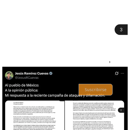
Discusión sobre este post
Comentarios
Restacks
Lo mejor de
Último
Debates
Sin posts
Por supuesto, sigue adelante.
Suscribirse
© 2026 analisis.mx
·
Privacidad
∙
Términos
∙
Aviso de recolección
Crea tu Substack
Descargar la app
Substack
es el hogar de la gran cultura