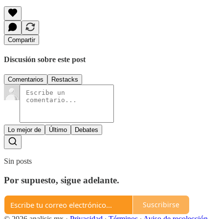
Compartir
Discusión sobre este post
Comentarios
Restacks
Lo mejor de
Último
Debates
Sin posts
Por supuesto, sigue adelante.
Suscribirse
© 2026 analisis.mx
·
Privacidad
∙
Términos
∙
Aviso de recolección