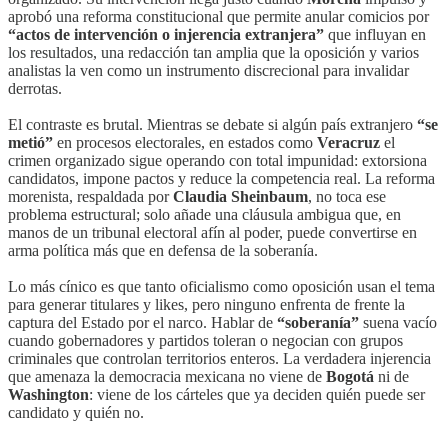
aprobó una reforma constitucional que permite anular comicios por
“actos de intervención o injerencia extranjera”
que influyan en
los resultados, una redacción tan amplia que la oposición y varios
analistas la ven como un instrumento discrecional para invalidar
derrotas.
El contraste es brutal. Mientras se debate si algún país extranjero
“se
metió”
en procesos electorales, en estados como
Veracruz
el
crimen organizado sigue operando con total impunidad: extorsiona
candidatos, impone pactos y reduce la competencia real. La reforma
morenista, respaldada por
Claudia Sheinbaum
, no toca ese
problema estructural; solo añade una cláusula ambigua que, en
manos de un tribunal electoral afín al poder, puede convertirse en
arma política más que en defensa de la soberanía.
Lo más cínico es que tanto oficialismo como oposición usan el tema
para generar titulares y likes, pero ninguno enfrenta de frente la
captura del Estado por el narco. Hablar de
“soberanía”
suena vacío
cuando gobernadores y partidos toleran o negocian con grupos
criminales que controlan territorios enteros. La verdadera injerencia
que amenaza la democracia mexicana no viene de
Bogotá
ni de
Washington
: viene de los cárteles que ya deciden quién puede ser
candidato y quién no.