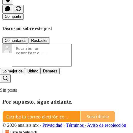
Compartir
Discusión sobre este post
Comentarios
Restacks
Lo mejor de
Último
Debates
Sin posts
Por supuesto, sigue adelante.
Suscribirse
© 2026 analisis.mx
·
Privacidad
∙
Términos
∙
Aviso de recolección
Crea tu Substack