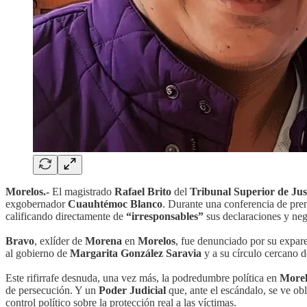
Morelos.-
El magistrado
Rafael Brito
del
Tribunal Superior de Jus
exgobernador
Cuauhtémoc Blanco
. Durante una conferencia de pre
calificando directamente de
“irresponsables”
sus declaraciones y neg
Bravo
, exlíder de
Morena
en
Morelos
, fue denunciado por su expar
al gobierno de
Margarita González Saravia
y a su círculo cercano d
Este rifirrafe desnuda, una vez más, la podredumbre política en
Morel
de persecución. Y un
Poder Judicial
que, ante el escándalo, se ve obl
control político sobre la protección real a las víctimas.