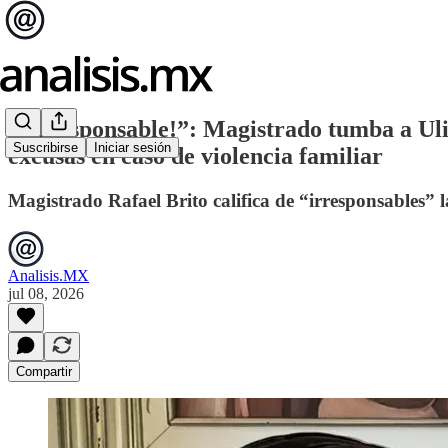
“¡Irresponsable!”: Magistrado tumba a Ul
Suscribirse
Iniciar sesión
excusas en caso de violencia familiar
Magistrado Rafael Brito califica de “irresponsables” l
Analisis.MX
jul 08, 2026
Compartir