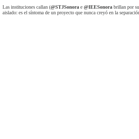
Las instituciones callan (
@STJSonora
e
@IEESonora
brillan por s
aislado: es el síntoma de un proyecto que nunca creyó en la separació