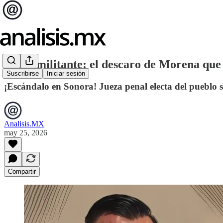
Jueza militante: el descaro de Morena que 
Suscribirse
Iniciar sesión
¡Escándalo en Sonora! Jueza penal electa del pueblo s
Analisis.MX
may 25, 2026
Compartir