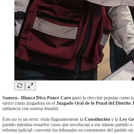
Sonora.- Blanca Diva Ponce Caro
ganó la elección popular como j
ejerce como juzgadora en el
Juzgado Oral de lo Penal del Distrito 
militancia con sonrisa triunfal.
Esto no es un error: viola flagrantemente la
Constitución
y la
Ley Gen
partido mientras resuelve casos que involucran a ese mismo partido o a 
reforma judicial: convertir los tribunales en extensiones del partido en 