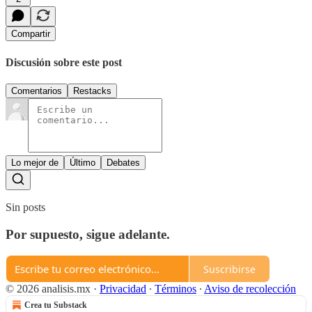
Compartir
Discusión sobre este post
Comentarios
Restacks
Lo mejor de
Último
Debates
Sin posts
Por supuesto, sigue adelante.
Suscribirse
© 2026 analisis.mx
·
Privacidad
∙
Términos
∙
Aviso de recolección
Crea tu Substack