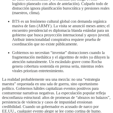
logístico planeado con años de antelación). Culparlo todo de
distracción ignora planificación burocrática y presiones reales
(maestros, clima).
BTS es un fenómeno cultural global con demanda orgánica
masiva de fans (ARMY). La visita se anunció meses antes; el
encuentro presidencial es diplomacia blanda estándar para un
gobierno que busca proyección internacional y apoyo juvenil.
Atribuir intencionalidad conspirativa requiere prueba de
coordinación que no existe públicamente.
Gobiernos no necesitan “inventar” distracciones cuando la
fragmentación mediática y el algoritmo de redes ya diluyen la
atención naturalmente. Un escándalo grave como Rocha
genera cobertura sostenida en prensa seria, mientras redes
virales priorizan entretenimiento.
La realidad probablemente sea una mezcla: no una “estrategia
maestra” orquestada en una sala de guerra, sino oportunismo
político. Gobiernos hábiles capitalizan eventos positivos para
contrarrestar narrativas negativas. La especulación popular refleja
desconfianza estructural: años de promesas de “abrazos no balazos”,
persistencia de violencia y casos de impunidad erosionan
credibilidad. Cuando un gobernador es acusado de narco por
EE.UU., cualquier evento alegre se lee como cortina de humo.