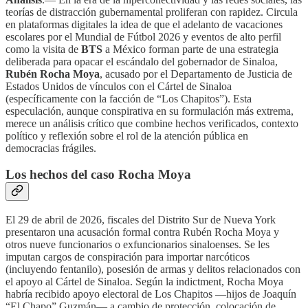
teorías de distracción gubernamental proliferan con rapidez. Circula
en plataformas digitales la idea de que el adelanto de vacaciones
escolares por el Mundial de Fútbol 2026 y eventos de alto perfil
como la visita de
BTS
a México forman parte de una estrategia
deliberada para opacar el escándalo del gobernador de Sinaloa,
Rubén Rocha Moya
, acusado por el Departamento de Justicia de
Estados Unidos de vínculos con el Cártel de Sinaloa
(específicamente con la facción de “Los Chapitos”). Esta
especulación, aunque conspirativa en su formulación más extrema,
merece un análisis crítico que combine hechos verificados, contexto
político y reflexión sobre el rol de la atención pública en
democracias frágiles.
Los hechos del caso Rocha Moya
El 29 de abril de 2026, fiscales del Distrito Sur de Nueva York
presentaron una acusación formal contra Rubén Rocha Moya y
otros nueve funcionarios o exfuncionarios sinaloenses. Se les
imputan cargos de conspiración para importar narcóticos
(incluyendo fentanilo), posesión de armas y delitos relacionados con
el apoyo al Cártel de Sinaloa. Según la indictment, Rocha Moya
habría recibido apoyo electoral de Los Chapitos —hijos de Joaquín
“El Chapo” Guzmán— a cambio de protección, colocación de