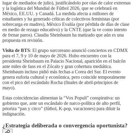
lugar de mediados de julio), justificándolo por olas de calor extremas
y la logística del Mundial de Fútbol 2026, que se celebrará en
México, EE.UU. y Canadá. La medida afecta a millones de
estudiantes y ha generado críticas de colectivos feministas (por
sobrecarga en madres), México Evalúa (por pérdida de días de clase
en medio de rezago educativo) y la CNTE (que la ve como intento
de frenar paros). Claudia Sheinbaum ha matizado que aún es una
propuesta en revisión.
Visita de BTS
: El grupo surcoreano anunció conciertos en CDMX
para el 7, 9 y 10 de mayo de 2026. Hubo encuentro con la
presidenta Sheinbaum en Palacio Nacional, aparición en el balcón
ante miles de fans en el Zócalo y gran cobertura mediática.
Sheinbaum incluso pidió más fechas a Corea del Sur. El evento
genera euforia cultural y económica, pero coincide temporalmente
con el pico del escándalo Rocha (finales de abril-principios de
mayo).
Estas coincidencias alimentan la “Vox Populi” conspirativa: un
gobierno que, ante un escándalo de narco-política de alto perfil,
prioriza “pan y circo” (fútbol, K-pop, vacaciones) para diluir la
indignación.
¿Estrategia deliberada o convergencia oportunista?