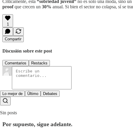
Críticamente, esta
“sobriedad juvenil”
no es solo una moda, sino un 
proof
que crecen un
30%
anual. Si bien el sector no colapsa, sí se t
1
Compartir
Discusión sobre este post
Comentarios
Restacks
Lo mejor de
Último
Debates
Sin posts
Por supuesto, sigue adelante.