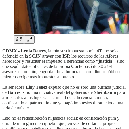
CDMX.- Lenia Batres
, la ministra impuesta por la
4T
, no solo
defendió en la
SCJN
gravar con
ISR
los recursos de las
Afores
heredados y resucitar el impuesto a herencias como
“justicia”
, sino
que según datos oficiales de la propia
Corte
pasó de 80 a 94
asesores en un año, engordando la burocracia con dinero público
mientras exige más impuestos al pueblo.
La senadora
Lilly Téllez
expuso que no es solo una burrada judicial
de
Batres
, sino una iniciativa real del gobierno de
Sheinbaum
para
arrebatarles a tus hijos casi la mitad de la herencia familiar,
confiscando el patrimonio que ya pagó impuestos durante toda una
vida de trabajo.
Esto no es redistribución ni justicia social: es confiscación pura y
dura de un régimen en quiebra que, en vez de cortar su propio
despilfarro y clientelismo, va directo por el ahorro de la clase media