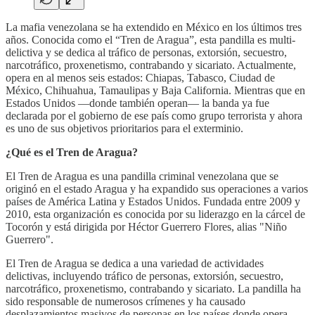
La mafia venezolana se ha extendido en México en los últimos tres
años. Conocida como el “Tren de Aragua”, esta pandilla es multi-
delictiva y se dedica al tráfico de personas, extorsión, secuestro,
narcotráfico, proxenetismo, contrabando y sicariato. Actualmente,
opera en al menos seis estados: Chiapas, Tabasco, Ciudad de
México, Chihuahua, Tamaulipas y Baja California. Mientras que en
Estados Unidos —donde también operan— la banda ya fue
declarada por el gobierno de ese país como grupo terrorista y ahora
es uno de sus objetivos prioritarios para el exterminio.
¿Qué es el Tren de Aragua?
El Tren de Aragua es una pandilla criminal venezolana que se
originó en el estado Aragua y ha expandido sus operaciones a varios
países de América Latina y Estados Unidos. Fundada entre 2009 y
2010, esta organización es conocida por su liderazgo en la cárcel de
Tocorón y está dirigida por Héctor Guerrero Flores, alias "Niño
Guerrero".
El Tren de Aragua se dedica a una variedad de actividades
delictivas, incluyendo tráfico de personas, extorsión, secuestro,
narcotráfico, proxenetismo, contrabando y sicariato. La pandilla ha
sido responsable de numerosos crímenes y ha causado
desplazamientos masivos de personas en los países donde opera.