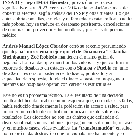
INSABI
y luego
IMSS-Bienestar
) provocó un retroceso
significativo: para 2023, cerca del 29% de la población carecía de
cobertura efectiva, según análisis del
INSP
y otras fuentes. Lo que
antes cubría consultas, cirugías y enfermedades catastróficas para los
más pobres, hoy se traduce en desabasto persistente, cancelaciones
de compras por proveedores incumplidos y protestas de personal
médico.
Andrés Manuel López Obrador
cerró su sexenio presumiendo
que dejaba
“un sistema mejor que el de Dinamarca”
.
Claudia
Sheinbaum
y
Zoé Robledo
mantienen el mismo guion de
negación. La realidad que muestran los videos —y que confirman
reportes de desabasto en estados como
Sinaloa
y
Puebla
en junio
de 2026— es otra: un sistema centralizado, politizado y sin
capacidad de respuesta, donde el dinero se gasta en propaganda
mientras los hospitales operan con carencias estructurales.
Este no es un problema técnico. Es el resultado de una decisión
política deliberada: acabar con un esquema que, con todas sus fallas,
había reducido drásticamente la población sin acceso a salud, para
imponer un modelo de control que prioriza el relato sobre los
resultados. Los afectados no son los chairos que defienden el
discurso oficial; son los millones que pagan con sufrimiento, retrasos
y, en muchos casos, vidas evitables. La
“transformación”
en salud
no mejoró nada: destruyó lo que funcionaba medianamente y lo