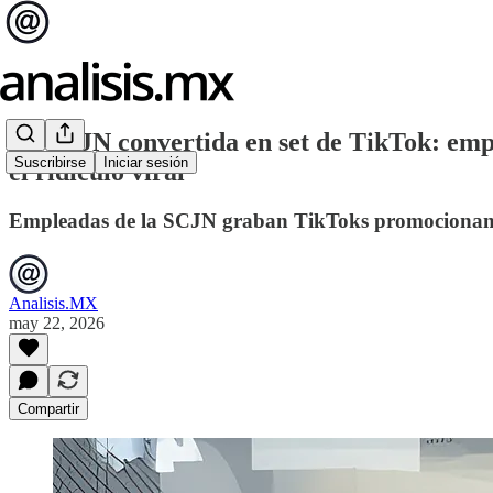
La SCJN convertida en set de TikTok: empl
Suscribirse
Iniciar sesión
el ridículo viral
Empleadas de la SCJN graban TikToks promocionando
Analisis.MX
may 22, 2026
Compartir