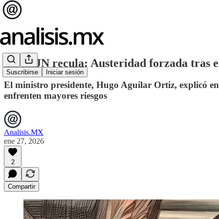
La SCJN recula: Austeridad forzada tras e
Suscribirse
Iniciar sesión
El ministro presidente, Hugo Aguilar Ortiz, explicó en
enfrenten mayores riesgos
Analisis.MX
ene 27, 2026
2
Compartir