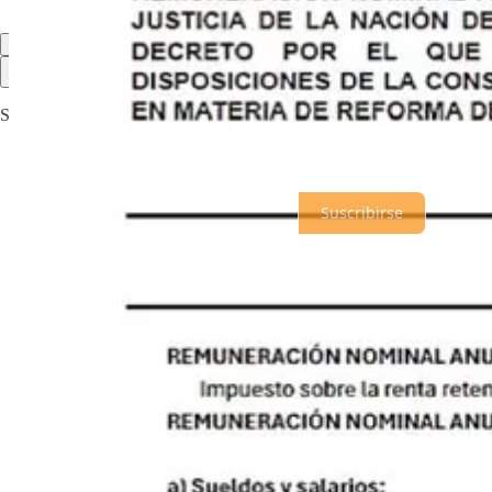
Lo mejor de
Último
Debates
Sin posts
Por supuesto, sigue adelante.
Suscribirse
© 2026 analisis.mx
·
Privacidad
∙
Términos
∙
Aviso de recolección
Crea tu Substack
Descargar la app
Substack
es el hogar de la gran cultura