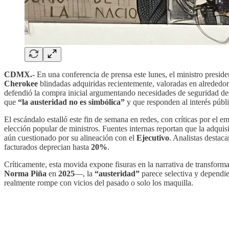
CDMX.-
En una conferencia de prensa este lunes, el ministro preside
Cherokee
blindadas adquiridas recientemente, valoradas en alrededo
defendió la compra inicial argumentando necesidades de seguridad d
que
“la austeridad no es simbólica”
y que responden al interés públi
El escándalo estalló este fin de semana en redes, con críticas por el 
elección popular de ministros. Fuentes internas reportan que la adquis
aún cuestionado por su alineación con el
Ejecutivo
. Analistas destac
facturados deprecian hasta
20%
.
Críticamente, esta movida expone fisuras en la narrativa de transform
Norma Piña
en
2025
—, la
“austeridad”
parece selectiva y dependien
realmente rompe con vicios del pasado o solo los maquilla.