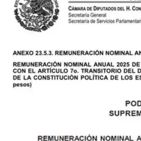
2
Compartir
Discusión sobre este post
Comentarios
Restacks