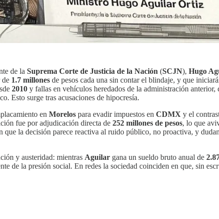
nte de la
Suprema Corte de Justicia de la Nación
(
SCJN
),
Hugo Agu
r de
1.7 millones
de pesos cada una sin contar el blindaje, y que inicia
esde
2010
y fallas en vehículos heredados de la administración anterior
co. Esto surge tras acusaciones de hipocresía.
emplacamiento en
Morelos
para evadir impuestos en
CDMX
y el contras
ición fue por adjudicación directa de
252 millones de pesos
, lo que avi
an que la decisión parece reactiva al ruido público, no proactiva, y duda
ación y austeridad: mientras
Aguilar
gana un sueldo bruto anual de
2.87
te de la presión social. En redes la sociedad coinciden en que, sin escru