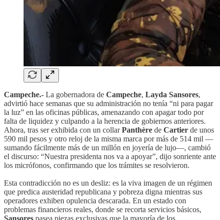
Campeche.-
La gobernadora de
Campeche
,
Layda Sansores
,
advirtió hace semanas que su administración no tenía “ni para pagar
la luz” en las oficinas públicas, amenazando con apagar todo por
falta de liquidez y culpando a la herencia de gobiernos anteriores.
Ahora, tras ser exhibida con un collar
Panthère
de
Cartier
de unos
590 mil pesos y otro reloj de la misma marca por más de 514 mil —
sumando fácilmente más de un millón en joyería de lujo—, cambió
el discurso: “Nuestra presidenta nos va a apoyar”, dijo sonriente ante
los micrófonos, confirmando que los trámites se resolvieron.
Esta contradicción no es un desliz: es la viva imagen de un régimen
que predica austeridad republicana y pobreza digna mientras sus
operadores exhiben opulencia descarada. En un estado con
problemas financieros reales, donde se recorta servicios básicos,
Sansores
pasea piezas exclusivas que la mayoría de los