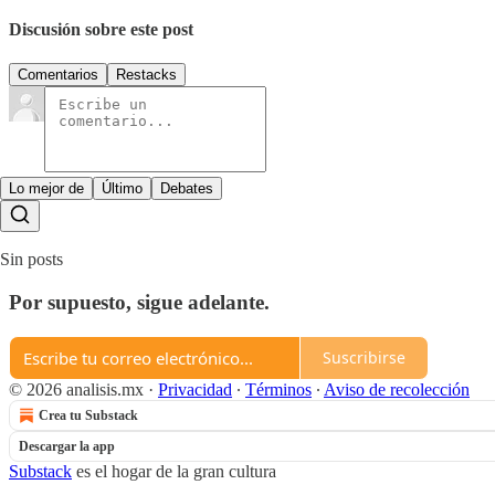
Discusión sobre este post
Comentarios
Restacks
Lo mejor de
Último
Debates
Sin posts
Por supuesto, sigue adelante.
Suscribirse
© 2026 analisis.mx
·
Privacidad
∙
Términos
∙
Aviso de recolección
Crea tu Substack
Descargar la app
Substack
es el hogar de la gran cultura