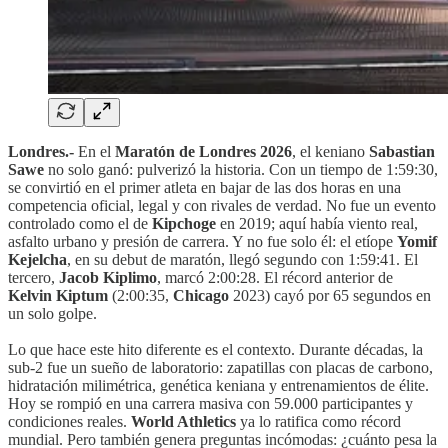
Londres.-
En el
Maratón de Londres 2026
, el keniano
Sabastian
Sawe
no solo ganó: pulverizó la historia. Con un tiempo de 1:59:30,
se convirtió en el primer atleta en bajar de las dos horas en una
competencia oficial, legal y con rivales de verdad. No fue un evento
controlado como el de
Kipchoge
en 2019; aquí había viento real,
asfalto urbano y presión de carrera. Y no fue solo él: el etíope
Yomif
Kejelcha
, en su debut de maratón, llegó segundo con 1:59:41. El
tercero,
Jacob Kiplimo
, marcó 2:00:28. El récord anterior de
Kelvin Kiptum
(2:00:35,
Chicago
2023) cayó por 65 segundos en
un solo golpe.
Lo que hace este hito diferente es el contexto. Durante décadas, la
sub-2 fue un sueño de laboratorio: zapatillas con placas de carbono,
hidratación milimétrica, genética keniana y entrenamientos de élite.
Hoy se rompió en una carrera masiva con 59.000 participantes y
condiciones reales.
World Athletics
ya lo ratifica como récord
mundial. Pero también genera preguntas incómodas: ¿cuánto pesa la