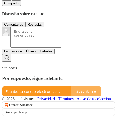
Compartir
Discusión sobre este post
Comentarios
Restacks
Lo mejor de
Último
Debates
Sin posts
Por supuesto, sigue adelante.
Suscribirse
© 2026 analisis.mx
·
Privacidad
∙
Términos
∙
Aviso de recolección
Crea tu Substack
Descargar la app