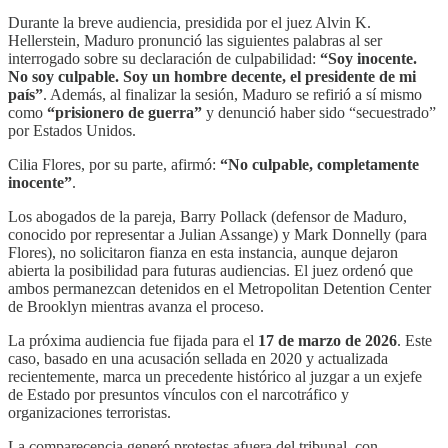
Durante la breve audiencia, presidida por el juez Alvin K.
Hellerstein, Maduro pronunció las siguientes palabras al ser
interrogado sobre su declaración de culpabilidad:
“Soy inocente.
No soy culpable. Soy un hombre decente, el presidente de mi
país”
. Además, al finalizar la sesión, Maduro se refirió a sí mismo
como
“prisionero de guerra”
y denunció haber sido “secuestrado”
por Estados Unidos.
Cilia Flores, por su parte, afirmó:
“No culpable, completamente
inocente”
.
Los abogados de la pareja, Barry Pollack (defensor de Maduro,
conocido por representar a Julian Assange) y Mark Donnelly (para
Flores), no solicitaron fianza en esta instancia, aunque dejaron
abierta la posibilidad para futuras audiencias. El juez ordenó que
ambos permanezcan detenidos en el Metropolitan Detention Center
de Brooklyn mientras avanza el proceso.
La próxima audiencia fue fijada para el
17 de marzo de 2026
. Este
caso, basado en una acusación sellada en 2020 y actualizada
recientemente, marca un precedente histórico al juzgar a un exjefe
de Estado por presuntos vínculos con el narcotráfico y
organizaciones terroristas.
La comparecencia generó protestas afuera del tribunal, con